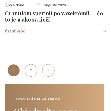
shieldone
6. augusta 2026
Granulóm spermií po vazektómii — čo
to je a ako sa lieči
Čítať viac
1
2
3
KONZULTÁCIA ZADARMO