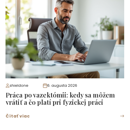
shieldone
6. augusta 2026
Práca po vazektómii: kedy sa môžem
vrátiť a čo platí pri fyzickej práci
Čítať viac