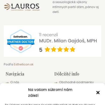
a sexuologické výkony
intímnych partií dám, pánov aj
detí.
Podľa
Estheticon.sk
Navigácia
Dôležité info
O nás
Obchodné podmienky
Blog
Informácie o ochrane
Na vašom súkromí nám
osobných údajov
Pracoviská a kontakty
záleží
Zásady používania
súborov cookie (EÚ)