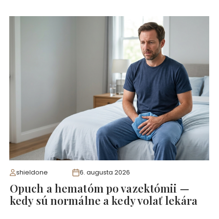
shieldone
6. augusta 2026
Opuch a hematóm po vazektómii —
kedy sú normálne a kedy volať lekára