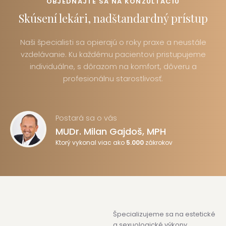
OBJEDNAJTE SA NA KONZULTÁCIU
Skúsení lekári, nadštandardný prístup
Naši špecialisti sa opierajú o roky praxe a neustále
vzdelávanie. Ku každému pacientovi pristupujeme
individuálne, s dôrazom na komfort, dôveru a
profesionálnu starostlivosť.
Postará sa o vás
MUDr. Milan Gajdoš, MPH
Ktorý vykonal viac ako
5.000
zákrokov
Špecializujeme sa na estetické
a sexuologické výkony