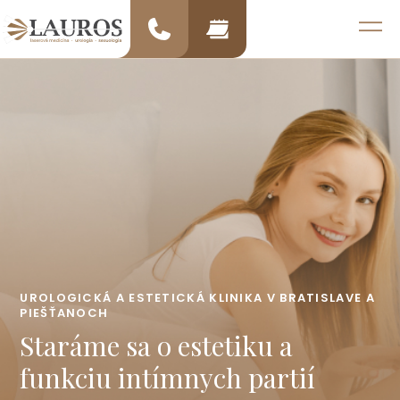
Preskočiť
na
MENU
obsah
UROLOGICKÁ A ESTETICKÁ KLINIKA V BRATISLAVE A
PIEŠŤANOCH
Staráme sa o
estetiku
a
funkciu
intímnych partií