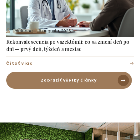
som cítila citeľné zlepšenie. Oceňujem
profesionálny prístup aj moderné prostredie
kliniky.
shieldone
6 augusta, 2026
Rekonvalescencia po vazektómii: čo sa zmení deň po
dni — prvý deň, týždeň a mesiac
Čítať viac
Zobraziť všetky články