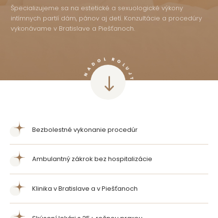
Špecializujeme sa na estetické a sexuologické výkony
intímnych partií dám, pánov aj detí. Konzultácie a procedúry
vykonávame v Bratislave a Piešťanoch.
Bezbolestné vykonanie procedúr
Ambulantný zákrok bez hospitalizácie
Klinika v Bratislave a v Piešťanoch