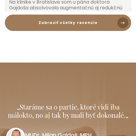
Na klinike v Bratislave som u pána doktora
Gajdoša absolvovala augmentačnú aj redukčnú
labioplastiku. Zákrok nebol vôbec bolestivý, takže
odporúčam po každej stránke.
Zobraziť všetky recenzie
Patrik F.
PF
Profesionálny, no zároveň ľudský prístup. Termín
som dostal bez zbytočného čakania a vykonanie
vazektómie prebehlo v modernom a hlavne
veľmi príjemnom prostredí.
„Staráme sa o
partie
, ktoré vidí iba
Miroslav O.
MO
málokto, no aj tak by mali byť
dokonalé.
„
Bol som príjemne prekvapený prístupom pána
MUDr. Milan Gajdoš, MPH
doktora aj celého jeho tímu. Všetko mi bolo