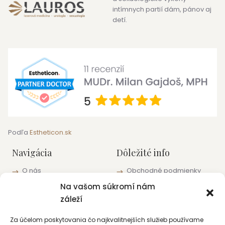
intímnych partií dám, pánov aj
detí.
Podľa
Estheticon.sk
Navigácia
Dôležité info
O nás
Obchodné podmienky
Blog
Informácie o ochrane
Na vašom súkromí nám
osobných údajov
Pracoviská a kontakty
záleží
Zásady používania
súborov cookie (EÚ)
Za účelom poskytovania čo najkvalitnejších služieb používame