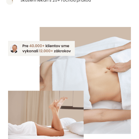
Skúsení lekári s 25+ ročnou praxou