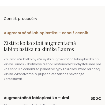
Cenník procedúry
Augmentačná labioplastika – cena / cenník
Zistite
koľko stojí augmentačná
labioplastika
na klinike Lauros
Zaujíma vás koľko by vás vyšla augmentačná labioplastika na
klinike Lauros v Bratislave alebo Piešťanoch? Prichystali sme pre
vás cenník s cenami za jednotlivé typy zákrokov, ktoré na našej
klinike vykonávame. V prípade otázok nás neváhajte
kontaktovať.
Augmentačná labioplastika – 4ml
600€