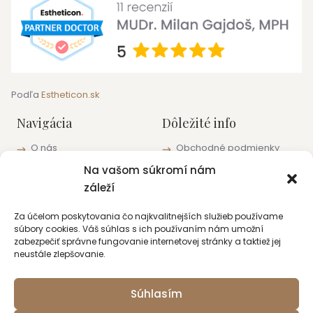
Podľa
Estheticon.sk
Navigácia
Dôležité info
O nás
Obchodné podmienky
Blog
Informácie o ochrane
Na vašom súkromí nám
osobných údajov
Pracoviská a kontakty
záleží
Zásady používania
súborov cookie (EÚ)
Za účelom poskytovania čo najkvalitnejších služieb používame
súbory cookies. Váš súhlas s ich používaním nám umožní
Kontakt
zabezpečiť správne fungovanie internetovej stránky a taktiež jej
neustále zlepšovanie.
+421 915 422 220
bratislava@lauros.sk
Súhlasím
+421 915 422 220