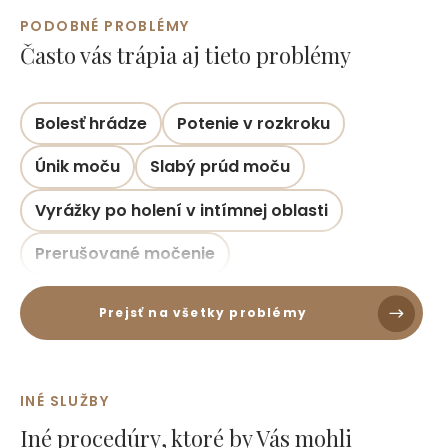
PODOBNÉ PROBLÉMY
Často vás trápia aj tieto problémy
Bolesť hrádze
Potenie v rozkroku
Únik moču
Slabý prúd moču
Vyrážky po holení v intímnej oblasti
Prerušované močenie
Prejsť na všetky problémy
INÉ SLUŽBY
Iné
procedúry
, ktoré by Vás mohli