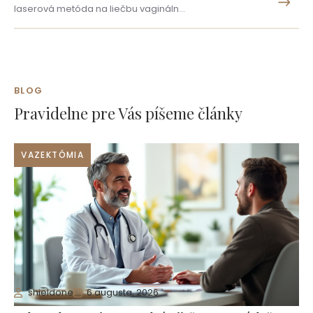
laserová metóda na liečbu vagináln…
BLOG
Pravidelne pre Vás píšeme články
VAZEKTÓMIA
shieldone
6 augusta, 2026