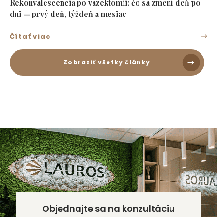
Rekonvalescencia po vazektómii: čo sa zmení deň po
dni — prvý deň, týždeň a mesiac
Čítať viac
Zobraziť všetky články
Objednajte sa na konzultáciu