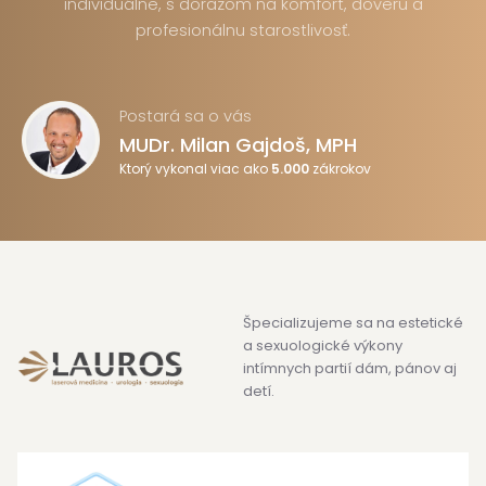
individuálne, s dôrazom na komfort, dôveru a
profesionálnu starostlivosť.
Postará sa o vás
MUDr. Milan Gajdoš, MPH
Ktorý vykonal viac ako
5.000
zákrokov
Špecializujeme sa na estetické
a sexuologické výkony
intímnych partií dám, pánov aj
detí.