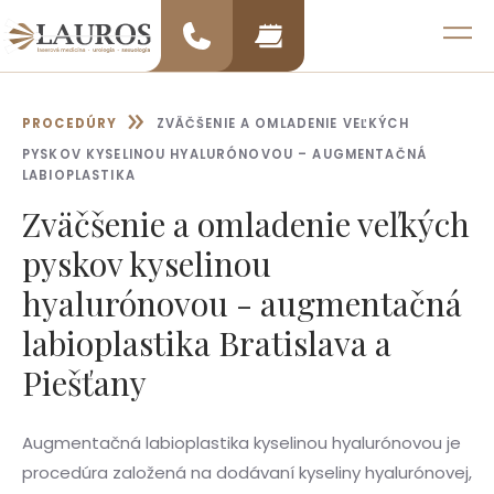
Preskočiť
na
MENU
obsah
»
PROCEDÚRY
ZVÄČŠENIE A OMLADENIE VEĽKÝCH
PYSKOV KYSELINOU HYALURÓNOVOU – AUGMENTAČNÁ
LABIOPLASTIKA
Zväčšenie a omladenie veľkých
pyskov kyselinou
hyalurónovou - augmentačná
labioplastika Bratislava a
Piešťany
Augmentačná labioplastika kyselinou hyalurónovou je
procedúra založená na dodávaní kyseliny hyalurónovej,