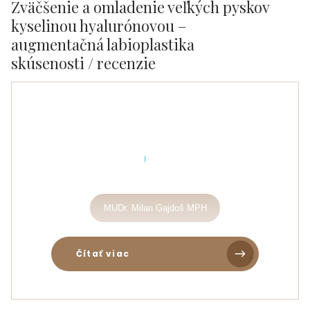
Zväčšenie a omladenie veľkých pyskov
kyselinou hyalurónovou –
augmentačná labioplastika
skúsenosti / recenzie
MUDr. Milan Gajdoš MPH
Čítať viac