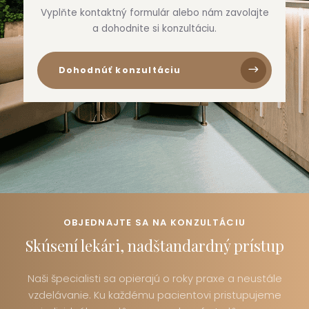
Vyplňte kontaktný formulár alebo nám zavolajte
a dohodnite si konzultáciu.
Dohodnúť konzultáciu
OBJEDNAJTE SA NA KONZULTÁCIU
Skúsení lekári, nadštandardný prístup
Naši špecialisti sa opierajú o roky praxe a neustále
vzdelávanie. Ku každému pacientovi pristupujeme