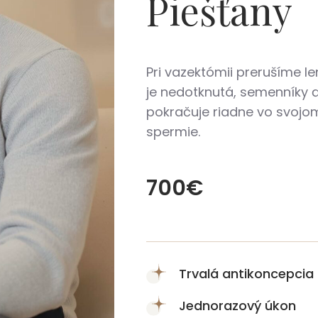
Piešťany
Pri vazektómii prerušíme 
je nedotknutá, semenníky ď
pokračuje riadne vo svojom
spermie.
700€
Trvalá antikoncepcia
Jednorazový úkon