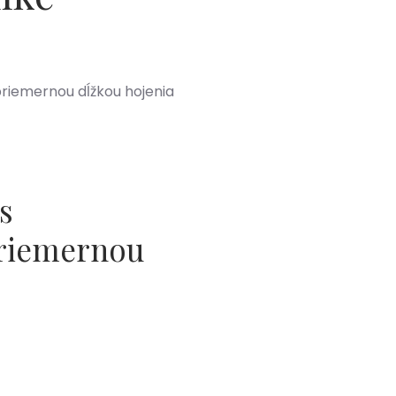
riemernou dĺžkou hojenia
s
riemernou