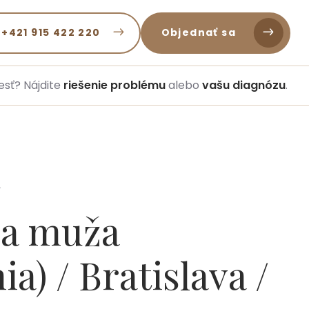
 +421 915 422 220
Objednať sa
esť? Nájdite
riešenie problému
alebo
vašu diagnózu
.
A
cia muža
a) / Bratislava /