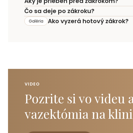
Aký je priebeh pred zákrokom?
Čo sa deje po zákroku?
Ako vyzerá hotový zákrok?
Galéria
VIDEO
Pozrite si vo videu
vazektómia
na klin