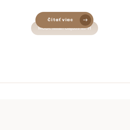
Čítať viac
MUDr. Milan Gajdoš MPH