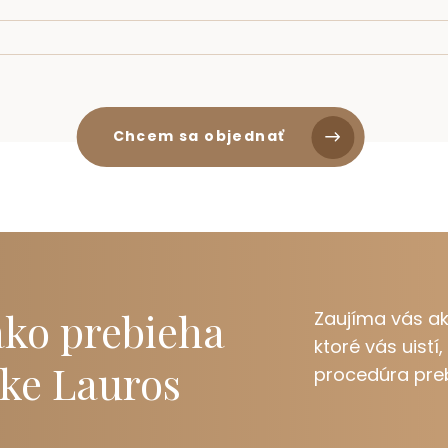
Chcem sa objednať
 ako
prebieha
Zaujíma vás ako
ktoré vás uist
ike Lauros
procedúra preb