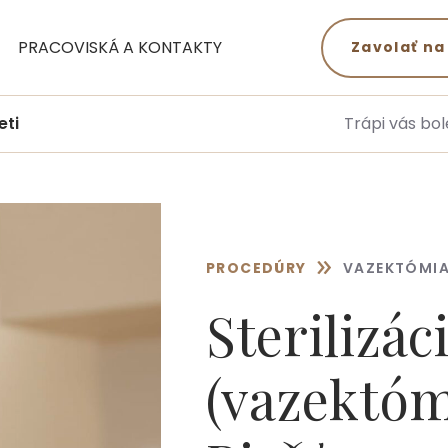
PRACOVISKÁ A KONTAKTY
Zavolať na
eti
Trápi vás bol
»
PROCEDÚRY
VAZEKTÓMI
Sterilizá
(vazektómi