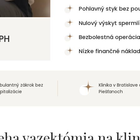
Pohlavný styk bez pou
Nulový výskyt spermií
MPH
Bezbolestná operáci
Nízke finančné nákla
ulantný zákrok bez
Klinika v Bratislave 
pitalizácie
Piešťanoch
ieha vazektómia
na kli