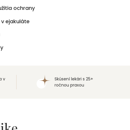
žitia ochrany
 v ejakuláte
a
dy
a v
Skúsení lekári s 25+
ročnou praxou
nike