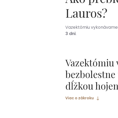
Lauros
?
Vazektómiu vykonávame na
3 dni
.
Vazektómiu 
bezbolestne 
dĺžkou hoje
Viac o zákroku