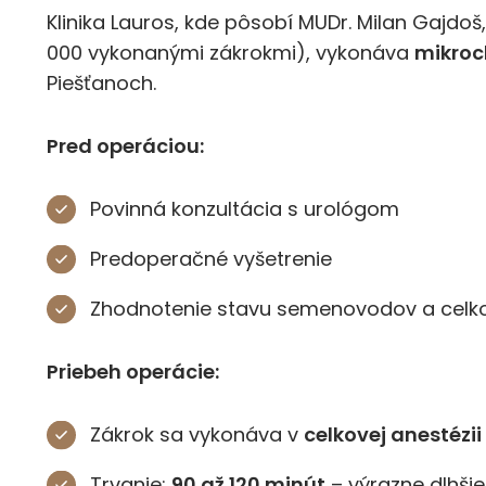
Klinika Lauros, kde pôsobí MUDr. Milan Gajdo
000 vykonanými zákrokmi), vykonáva
mikroc
Piešťanoch.
Pred operáciou:
Povinná konzultácia s urológom
Predoperačné vyšetrenie
Zhodnotenie stavu semenovodov a celk
Priebeh operácie:
Zákrok sa vykonáva v
celkovej anestézii
Trvanie:
90 až 120 minút
– výrazne dlhši