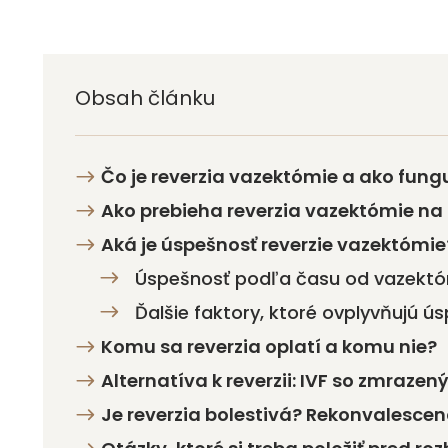
Obsah článku
Čo je reverzia vazektómie a ako fung
Ako prebieha reverzia vazektómie na 
Aká je úspešnosť reverzie vazektómie
Úspešnosť podľa času od vazektó
Ďalšie faktory, ktoré ovplyvňujú ú
Komu sa reverzia oplatí a komu nie?
Alternatíva k reverzii: IVF so zmraze
Je reverzia bolestivá? Rekonvalescenc