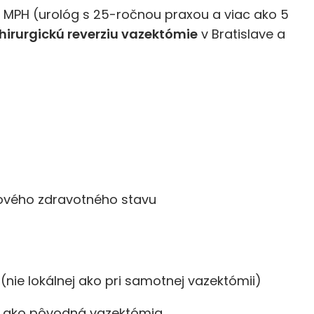
š, MPH (urológ s 25-ročnou praxou a viac ako 5
hirurgickú reverziu vazektómie
v Bratislave a
ového zdravotného stavu
(nie lokálnej ako pri samotnej vazektómii)
e ako pôvodná vazektómia