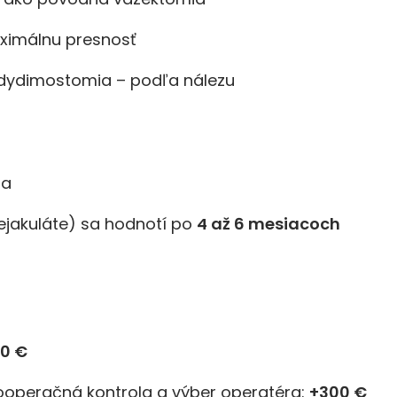
aximálnu presnosť
dydimostomia – podľa nálezu
ia
 ejakuláte) sa hodnotí po
4 až 6 mesiacoch
00 €
pooperačná kontrola a výber operatéra:
+300 €