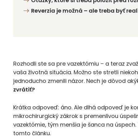
Otázky, ktoré si treba položiť pred ro
Reverzia je možná – ale treba byť real
Rozhodli ste sa pre vazektómiu – a teraz zvaž
vaša životná situácia. Možno ste stretli niekoh
jednoducho zmenili názor. Nech je dôvod aký
zvrátiť?
Krátka odpoveď: áno. Ale dlhá odpoveď je ko
mikrochirurgický zákrok s premenlivou úspeš
vazektómie, tým menšia je šanca na úspech. Vš
tomto článku.