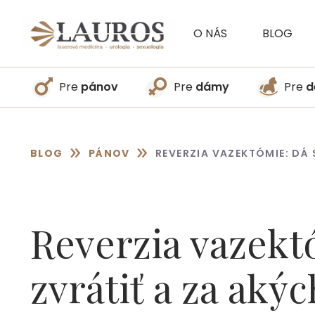
Preskočiť
na
O NÁS
BLOG
obsah
Pre
pánov
Pre
dámy
Pre
d
»
»
BLOG
PÁNOV
REVERZIA VAZEKTÓMIE: DÁ
Reverzia vazekt
zvrátiť a za ak