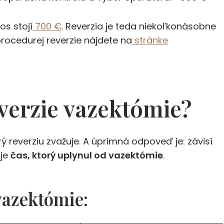
s stojí
700 €
. Reverzia je teda niekoľkonásobne
procedurej reverzie nájdete na
stránke
verzie vazektómie?
ý reverziu zvažuje. A úprimná odpoveď je: závisí
 je
čas, ktorý uplynul od vazektómie
.
vazektómie: