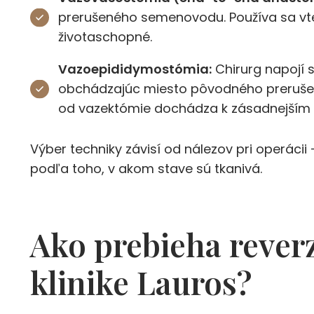
prerušeného semenovodu. Používa sa vte
životaschopné.
Vazoepididymostómia:
Chirurg napojí
obchádzajúc miesto pôvodného prerušeni
od vazektómie dochádza k zásadnejší
Výber techniky závisí od nálezov pri operáci
podľa toho, v akom stave sú tkanivá.
Ako prebieha rever
klinike Lauros?