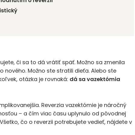
zhodnutím o reverzii
istický
ujete, či sa to dá vrátiť späť. Možno sa zmenila
o nového. Možno ste stratili dieťa. Alebo ste
koľvek, otázka je rovnaká:
dá sa vazektómia
mplikovanejšia. Reverzia vazektómie je náročný
nosťou – a čím viac času uplynulo od pôvodnej
etko, čo o reverzii potrebujete vedieť, nájdete v