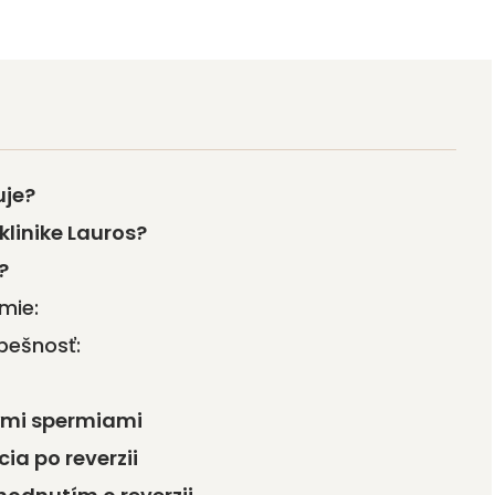
uje?
klinike Lauros?
?
mie:
spešnosť:
nými spermiami
ia po reverzii