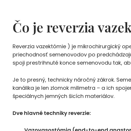
Čo je reverzia vaze
Reverzia vazektómie ) je mikrochirurgický op
priechodnosť semenovodov po predchádzajúce
spoji prestrihnuté konce semenovodu tak, aby
Je to presný, technicky náročný zákrok. Sem
kanálika je len zlomok milimetra – a ich spoje
špeciálnych jemných šicích materiálov.
Dve hlavné techniky reverzie:
Vazovasostómia (end-to-end anasto