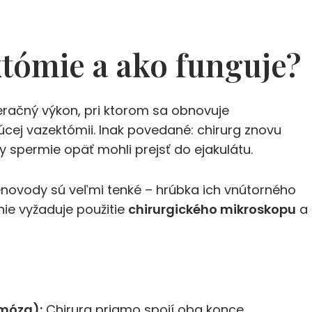
któmie a ako funguje?
eračný výkon, pri ktorom sa obnovuje
j vazektómii. Inak povedané: chirurg znovu
 spermie opäť mohli prejsť do ejakulátu.
enovody sú veľmi tenké – hrúbka ich vnútorného
nie vyžaduje použitie
chirurgického mikroskopu
a
móza):
Chirurg priamo spojí oba konce