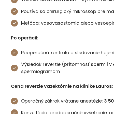
Používa sa chirurgický mikroskop pre m
Metóda: vasovasostomia alebo vesoepi
Po operácii:
Pooperačná kontrola a sledovanie hojen
Výsledok reverzie (prítomnosť spermií v
spermiogramom
Cena reverzie vazektómie na klinike Lauros:
Operačný zákrok vrátane anestézie:
3 5
Konzultácia, predoperačné vyšetrenie, 