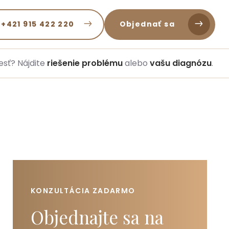
 +421 915 422 220
Objednať sa
esť? Nájdite
riešenie problému
alebo
vašu diagnózu
.
KONZULTÁCIA ZADARMO
Objednajte sa na