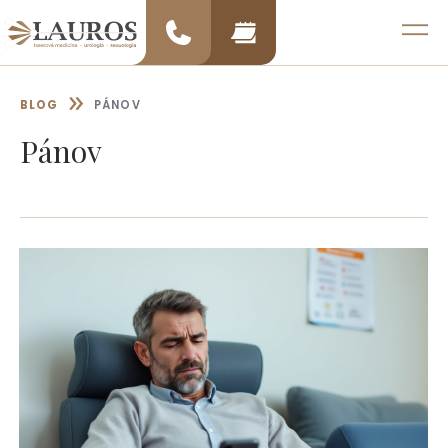
Preskočiť
na
MENU
obsah
»
BLOG
PÁNOV
Pánov