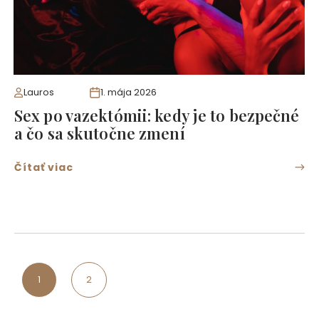
Lauros
1. mája 2026
Sex po vazektómii: kedy je to bezpečné
a čo sa skutočne zmení
Čítať viac
1
2