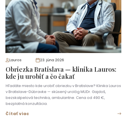
Lauros
23. júna 2026
Obriezka Bratislava — klinika Lauros:
kde ju urobiť a čo čakať
Hľadáte miesto kde urobiť obriezku v Bratislave? Klinika Lauros
v Bratislave-Dúbravke — skúsený urológ MUDr. Gajdoš,
bezskalpelová technika, ambulantne. Cena od 490 €,
bezplatná konzultácia.
Čítať viac