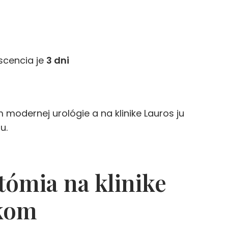
scencia je
3 dni
odernej urológie a na klinike Lauros ju
u.
tómia na klinike
okom