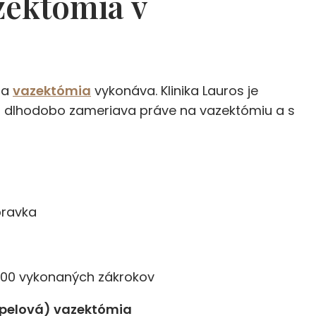
zektómia v
 sa
vazektómia
vykonáva. Klinika Lauros je
 sa dlhodobo zameriava práve na vazektómiu a s
bravka
 000 vykonaných zákrokov
lpelová) vazektómia