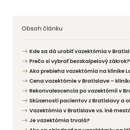
Obsah článku
Kde sa dá urobiť vazektómia v Bratis
Prečo si vybrať bezskalpelový zákrok?
Ako prebieha vazektómia na klinike L
Cena vazektómie v Bratislave – klinik
Rekonvalescencia po vazektómii v Br
Skúsenosti pacientov z Bratislavy a o
Vazektómia v Bratislave vs. iné mest
Je vazektómia trvalá?