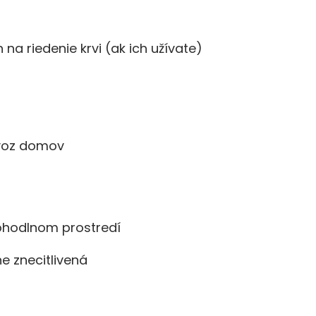
na riedenie krvi (ak ich užívate)
dvoz domov
 pohodlnom prostredí
e znecitlivená