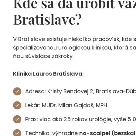
Kde sa dá urobiť va
Bratislave?
V Bratislave existuje niekoľko pracovísk, kde
špecializovanou urologickou klinikou, ktorá
ňou súvisiace zákroky.
Klinika Lauros Bratislava:
Adresa: Kristy Bendovej 2, Bratislava-Dú
Lekár: MUDr. Milan Gajdoš, MPH
Prax: viac ako 25 rokov urológie, vyše 5
Technika: výhradne
no-scalpel (bezska