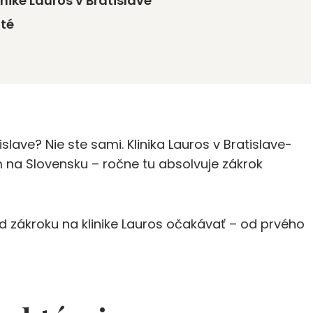
nike Lauros v Bratislave
ité
lave? Nie ste sami. Klinika Lauros v Bratislave-
 na Slovensku – ročne tu absolvuje zákrok
 zákroku na klinike Lauros očakávať – od prvého