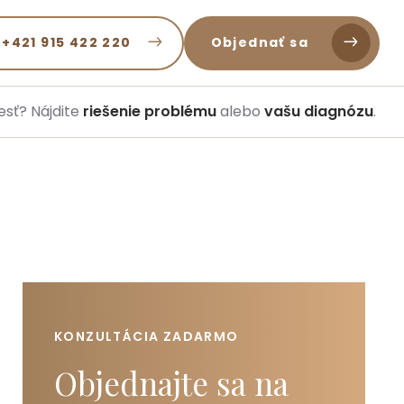
 +421 915 422 220
Objednať sa
esť? Nájdite
riešenie problému
alebo
vašu diagnózu
.
KONZULTÁCIA ZADARMO
Objednajte sa na