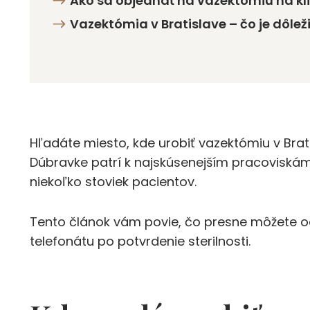
Ako sa objednať na vazektómiu na kli
Vazektómia v Bratislave – čo je dôlež
Hľadáte miesto, kde urobiť vazektómiu v Bratis
Dúbravke patrí k najskúsenejším pracoviskám
niekoľko stoviek pacientov.
Tento článok vám povie, čo presne môžete od
telefonátu po potvrdenie sterilnosti.