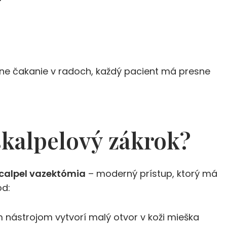
dne čakanie v radoch, každý pacient má presne
skalpelový zákrok?
calpel vazektómia
– moderný prístup, ktorý má
od:
 nástrojom vytvorí malý otvor v koži mieška