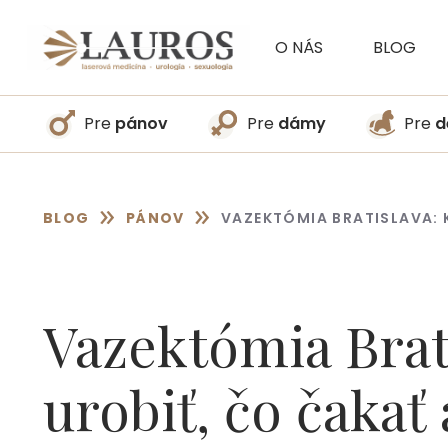
Preskočiť
na
O NÁS
BLOG
obsah
Pre
pánov
Pre
dámy
Pre
d
»
»
BLOG
PÁNOV
VAZEKTÓMIA BRATISLAVA: 
Vazektómia Brati
urobiť, čo čakať