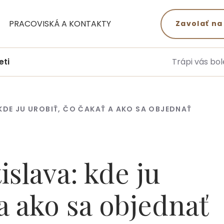
PRACOVISKÁ A KONTAKTY
Zavolať na
eti
Trápi vás bol
KDE JU UROBIŤ, ČO ČAKAŤ A AKO SA OBJEDNAŤ
slava: kde ju
 a ako sa objednať