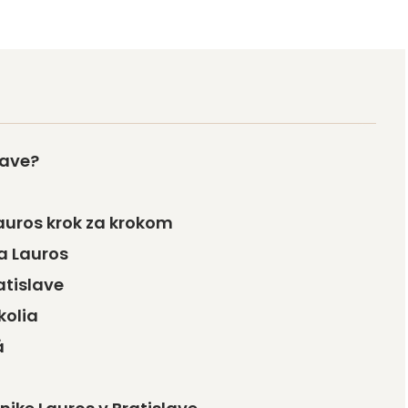
lave?
auros krok za krokom
a Lauros
atislave
kolia
á