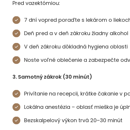
Pred vazektómiou:
7 dní vopred poraďte s lekárom o liekoch 
Deň pred a v deň zákroku žiadny alkohol
V deň zákroku dôkladná hygiena oblasti
Noste voľné oblečenie a zabezpečte o
3. Samotný zákrok (30 minút)
Privítanie na recepcii, krátke čakanie v
Lokálna anestézia – oblasť mieška je úpln
Bezskalpelový výkon trvá 20–30 minút