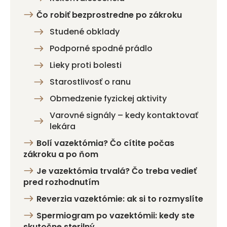
Čo robiť bezprostredne po zákroku
Studené obklady
Podporné spodné prádlo
Lieky proti bolesti
Starostlivosť o ranu
Obmedzenie fyzickej aktivity
Varovné signály – kedy kontaktovať
lekára
Bolí vazektómia? Čo cítite počas
zákroku a po ňom
Je vazektómia trvalá? Čo treba vedieť
pred rozhodnutím
Reverzia vazektómie: ak si to rozmyslíte
Spermiogram po vazektómii: kedy ste
skutočne sterilný