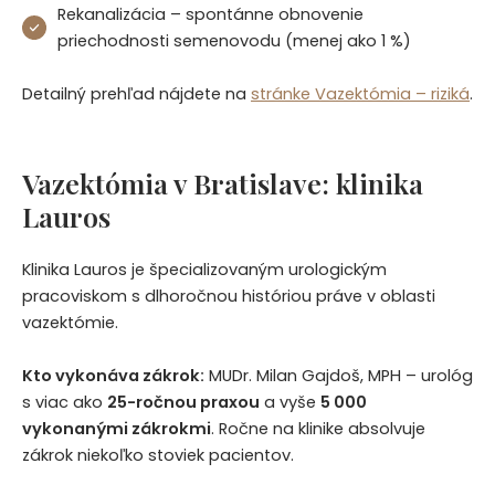
Rekanalizácia – spontánne obnovenie
priechodnosti semenovodu (menej ako 1 %)
Detailný prehľad nájdete na
stránke Vazektómia – riziká
.
Vazektómia v Bratislave: klinika
Lauros
Klinika Lauros je špecializovaným urologickým
pracoviskom s dlhoročnou históriou práve v oblasti
vazektómie.
Kto vykonáva zákrok:
MUDr. Milan Gajdoš, MPH – urológ
s viac ako
25-ročnou praxou
a vyše
5 000
vykonanými zákrokmi
. Ročne na klinike absolvuje
zákrok niekoľko stoviek pacientov.