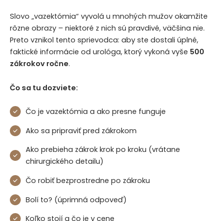
Slovo „vazektómia“ vyvolá u mnohých mužov okamžite
rôzne obrazy – niektoré z nich sú pravdivé, väčšina nie.
Preto vznikol tento sprievodca: aby ste dostali úplné,
faktické informácie od urológa, ktorý vykoná vyše
500
zákrokov ročne
.
Čo sa tu dozviete:
Čo je vazektómia a ako presne funguje
Ako sa pripraviť pred zákrokom
Ako prebieha zákrok krok po kroku (vrátane
chirurgického detailu)
Čo robiť bezprostredne po zákroku
Bolí to? (úprimná odpoveď)
Koľko stojí a čo je v cene