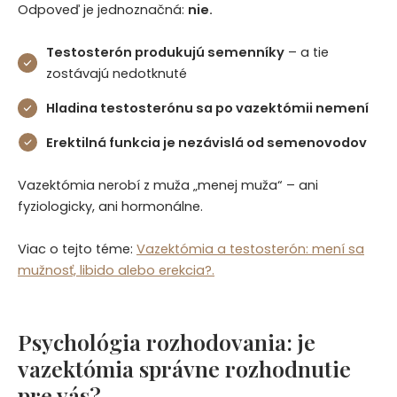
Odpoveď je jednoznačná:
nie.
Testosterón produkujú semenníky
– a tie
zostávajú nedotknuté
Hladina testosterónu sa po vazektómii nemení
Erektilná funkcia je nezávislá od semenovodov
Vazektómia nerobí z muža „menej muža“ – ani
fyziologicky, ani hormonálne.
Viac o tejto téme:
Vazektómia a testosterón: mení sa
mužnosť, libido alebo erekcia?.
Psychológia rozhodovania: je
vazektómia správne rozhodnutie
pre vás?