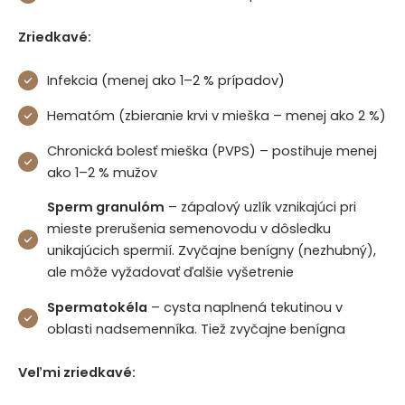
Zriedkavé:
Infekcia (menej ako 1–2 % prípadov)
Hematóm (zbieranie krvi v mieška – menej ako 2 %)
Chronická bolesť mieška (PVPS) – postihuje menej
ako 1–2 % mužov
Sperm granulóm
– zápalový uzlík vznikajúci pri
mieste prerušenia semenovodu v dôsledku
unikajúcich spermií. Zvyčajne benígny (nezhubný),
ale môže vyžadovať ďalšie vyšetrenie
Spermatokéla
– cysta naplnená tekutinou v
oblasti nadsemenníka. Tiež zvyčajne benígna
Veľmi zriedkavé: