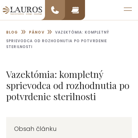
Preskočiť
na
MENU
obsah
»
»
BLOG
PÁNOV
VAZEKTÓMIA: KOMPLETNÝ
SPRIEVODCA OD ROZHODNUTIA PO POTVRDENIE
STERILNOSTI
Vazektómia: kompletný
sprievodca od rozhodnutia po
potvrdenie sterilnosti
Obsah článku