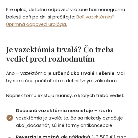
Pre úplnú, detailnú odpoveď vrátane harmonogramu
bolesti deň po dni si prečítajte:
Bolí vazektómia?
Úprimná odpoveď urológa.
Je vazektómia trvalá? Čo treba
vedieť pred rozhodnutím
Áno – vazektómia je
určená ako trvalé riešenie
. Mali
by ste s ňou počítať ako s definitívnym zákrokom.
Napriek tomu existujú nuansy, o ktorých treba vedieť:
Dočasná vazektómia neexistuje
– každá
vazektómia je trvalá; to, čo sa niekedy označuje
ako „dočasná“, sú iné formy antikoncepcie
Reverzia je možná
, ale nákladná (~3 500 €) a so