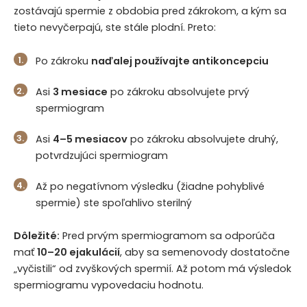
zostávajú spermie z obdobia pred zákrokom, a kým sa
tieto nevyčerpajú, ste stále plodní. Preto:
Po zákroku
naďalej používajte antikoncepciu
Asi
3 mesiace
po zákroku absolvujete prvý
spermiogram
Asi
4–5 mesiacov
po zákroku absolvujete druhý,
potvrdzujúci spermiogram
Až po negatívnom výsledku (žiadne pohyblivé
spermie) ste spoľahlivo sterilný
Dôležité:
Pred prvým spermiogramom sa odporúča
mať
10–20 ejakulácií
, aby sa semenovody dostatočne
„vyčistili“ od zvyškových spermií. Až potom má výsledok
spermiogramu vypovedaciu hodnotu.