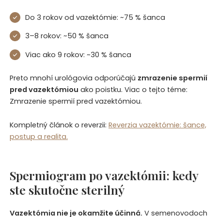
Do 3 rokov od vazektómie: ~75 % šanca
3–8 rokov: ~50 % šanca
Viac ako 9 rokov: ~30 % šanca
Preto mnohí urológovia odporúčajú
zmrazenie spermií
pred vazektómiou
ako poistku. Viac o tejto téme:
Zmrazenie spermií pred vazektómiou.
Kompletný článok o reverzii:
Reverzia vazektómie: šance,
postup a realita.
Spermiogram po vazektómii: kedy
ste skutočne sterilný
Vazektómia nie je okamžite účinná.
V semenovodoch