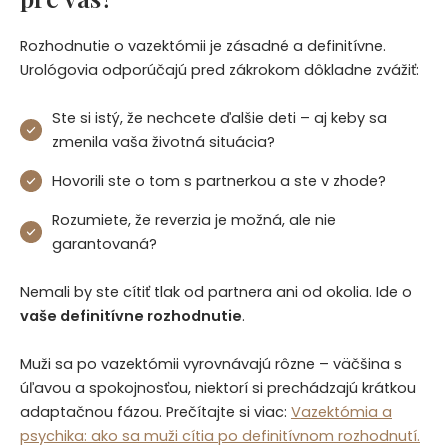
Rozhodnutie o vazektómii je zásadné a definitívne.
Urológovia odporúčajú pred zákrokom dôkladne zvážiť:
Ste si istý, že nechcete ďalšie deti – aj keby sa
zmenila vaša životná situácia?
Hovorili ste o tom s partnerkou a ste v zhode?
Rozumiete, že reverzia je možná, ale nie
garantovaná?
Nemali by ste cítiť tlak od partnera ani od okolia. Ide o
vaše definitívne rozhodnutie
.
Muži sa po vazektómii vyrovnávajú rôzne – väčšina s
úľavou a spokojnosťou, niektorí si prechádzajú krátkou
adaptačnou fázou. Prečítajte si viac:
Vazektómia a
psychika: ako sa muži cítia po definitívnom rozhodnutí.