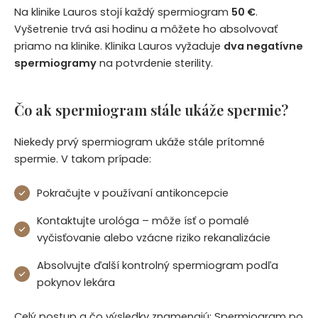
Na klinike Lauros stojí každý spermiogram
50 €
.
Vyšetrenie trvá asi hodinu a môžete ho absolvovať
priamo na klinike. Klinika Lauros vyžaduje
dva negatívne
spermiogramy
na potvrdenie sterility.
Čo ak spermiogram stále ukáže spermie?
Niekedy prvý spermiogram ukáže stále prítomné
spermie. V takom prípade:
Pokračujte v používaní antikoncepcie
Kontaktujte urológa – môže ísť o pomalé
vyčisťovanie alebo vzácne riziko rekanalizácie
Absolvujte ďalší kontrolný spermiogram podľa
pokynov lekára
Celý postup a čo výsledky znamenajú: Spermiogram po