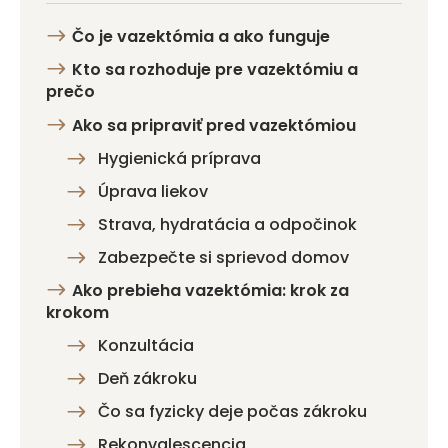
Čo je vazektómia a ako funguje
Kto sa rozhoduje pre vazektómiu a
prečo
Ako sa pripraviť pred vazektómiou
Hygienická príprava
Úprava liekov
Strava, hydratácia a odpočinok
Zabezpečte si sprievod domov
Ako prebieha vazektómia: krok za
krokom
Konzultácia
Deň zákroku
Čo sa fyzicky deje počas zákroku
Rekonvalescencia