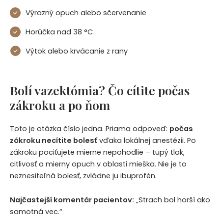
Výrazný opuch alebo sčervenanie
Horúčka nad 38 °C
Výtok alebo krvácanie z rany
Bolí vazektómia? Čo cítite počas
zákroku a po ňom
Toto je otázka číslo jedna. Priama odpoveď:
počas
zákroku necítite bolesť
vďaka lokálnej anestézii. Po
zákroku pociťujete mierne nepohodlie – tupý tlak,
citlivosť a mierny opuch v oblasti mieška. Nie je to
neznesiteľná bolesť, zvládne ju ibuprofén.
Najčastejší komentár pacientov:
„Strach bol horší ako
samotná vec.“