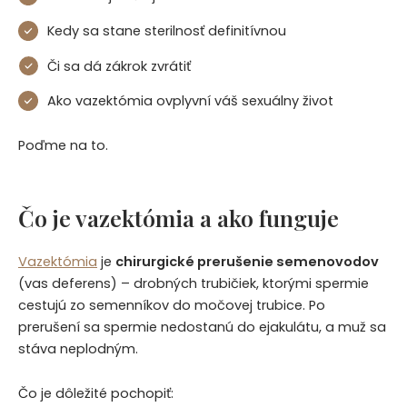
Kedy sa stane sterilnosť definitívnou
Či sa dá zákrok zvrátiť
Ako vazektómia ovplyvní váš sexuálny život
Poďme na to.
Čo je vazektómia a ako funguje
Vazektómia
je
chirurgické prerušenie semenovodov
(vas deferens) – drobných trubičiek, ktorými spermie
cestujú zo semenníkov do močovej trubice. Po
prerušení sa spermie nedostanú do ejakulátu, a muž sa
stáva neplodným.
Čo je dôležité pochopiť: