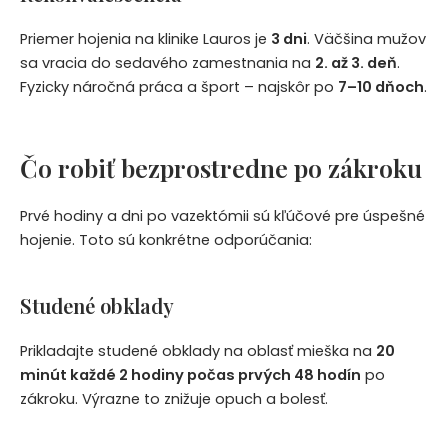
Priemer hojenia na klinike Lauros je
3 dni
. Väčšina mužov
sa vracia do sedavého zamestnania na
2. až 3. deň
.
Fyzicky náročná práca a šport – najskôr po
7–10 dňoch
.
Čo robiť bezprostredne po zákroku
Prvé hodiny a dni po vazektómii sú kľúčové pre úspešné
hojenie. Toto sú konkrétne odporúčania:
Studené obklady
Prikladajte studené obklady na oblasť mieška na
20
minút každé 2 hodiny počas prvých 48 hodín
po
zákroku. Výrazne to znižuje opuch a bolesť.