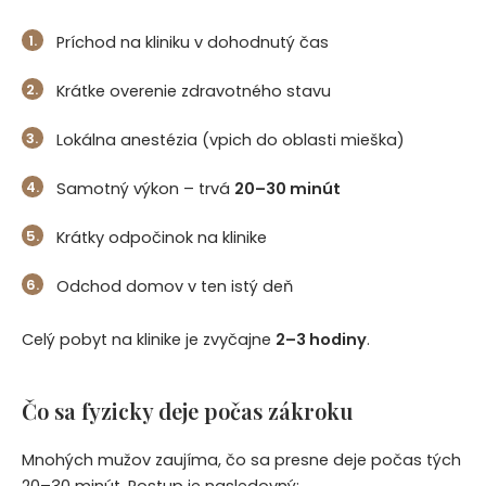
Príchod na kliniku v dohodnutý čas
Krátke overenie zdravotného stavu
Lokálna anestézia (vpich do oblasti mieška)
Samotný výkon – trvá
20–30 minút
Krátky odpočinok na klinike
Odchod domov v ten istý deň
Celý pobyt na klinike je zvyčajne
2–3 hodiny
.
Čo sa fyzicky deje počas zákroku
Mnohých mužov zaujíma, čo sa presne deje počas tých
20–30 minút. Postup je nasledovný: