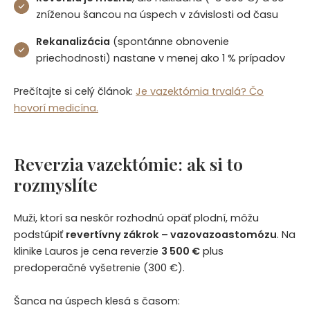
zníženou šancou na úspech v závislosti od času
Rekanalizácia
(spontánne obnovenie
priechodnosti) nastane v menej ako 1 % prípadov
Prečítajte si celý článok:
Je vazektómia trvalá? Čo
hovorí medicína.
Reverzia vazektómie: ak si to
rozmyslíte
Muži, ktorí sa neskôr rozhodnú opäť plodní, môžu
podstúpiť
revertívny zákrok – vazovazoastomózu
. Na
klinike Lauros je cena reverzie
3 500 €
plus
predoperačné vyšetrenie (300 €).
Šanca na úspech klesá s časom: