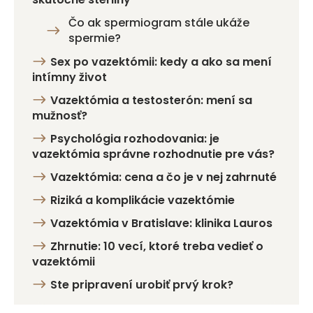
Čo ak spermiogram stále ukáže
spermie?
Sex po vazektómii: kedy a ako sa mení
intímny život
Vazektómia a testosterón: mení sa
mužnosť?
Psychológia rozhodovania: je
vazektómia správne rozhodnutie pre vás?
Vazektómia: cena a čo je v nej zahrnuté
Riziká a komplikácie vazektómie
Vazektómia v Bratislave: klinika Lauros
Zhrnutie: 10 vecí, ktoré treba vedieť o
vazektómii
Ste pripravení urobiť prvý krok?