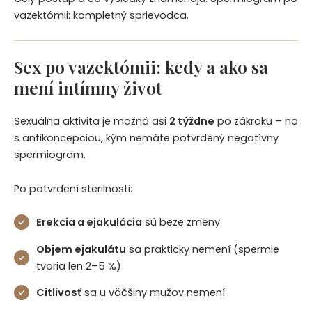
vazektómii: kompletný sprievodca.
Sex po vazektómii: kedy a ako sa
mení intímny život
Sexuálna aktivita je možná asi
2 týždne
po zákroku – no
s antikoncepciou, kým nemáte potvrdený negatívny
spermiogram.
Po potvrdení sterilnosti:
Erekcia a ejakulácia
sú beze zmeny
Objem ejakulátu
sa prakticky nemení (spermie
tvoria len 2–5 %)
Citlivosť
sa u väčšiny mužov nemení