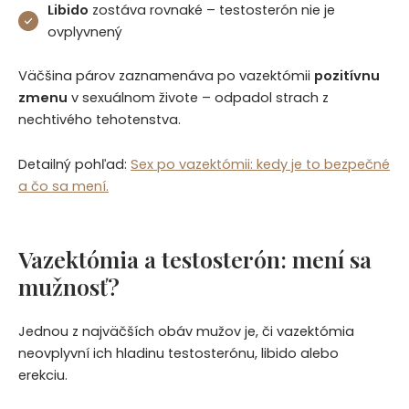
Libido
zostáva rovnaké – testosterón nie je
ovplyvnený
Väčšina párov zaznamenáva po vazektómii
pozitívnu
zmenu
v sexuálnom živote – odpadol strach z
nechtivého tehotenstva.
Detailný pohľad:
Sex po vazektómii: kedy je to bezpečné
a čo sa mení.
Vazektómia a testosterón: mení sa
mužnosť?
Jednou z najväčších obáv mužov je, či vazektómia
neovplyvní ich hladinu testosterónu, libido alebo
erekciu.