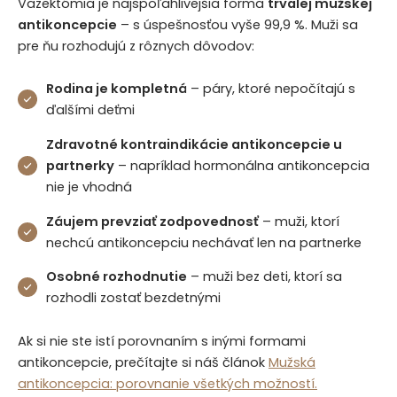
Vazektómia je najspoľahlivejšia forma
trvalej mužskej
antikoncepcie
– s úspešnosťou vyše 99,9 %. Muži sa
pre ňu rozhodujú z rôznych dôvodov:
Rodina je kompletná
– páry, ktoré nepočítajú s
ďalšími deťmi
Zdravotné kontraindikácie antikoncepcie u
partnerky
– napríklad hormonálna antikoncepcia
nie je vhodná
Záujem prevziať zodpovednosť
– muži, ktorí
nechcú antikoncepciu nechávať len na partnerke
Osobné rozhodnutie
– muži bez deti, ktorí sa
rozhodli zostať bezdetnými
Ak si nie ste istí porovnaním s inými formami
antikoncepcie, prečítajte si náš článok
Mužská
antikoncepcia: porovnanie všetkých možností.