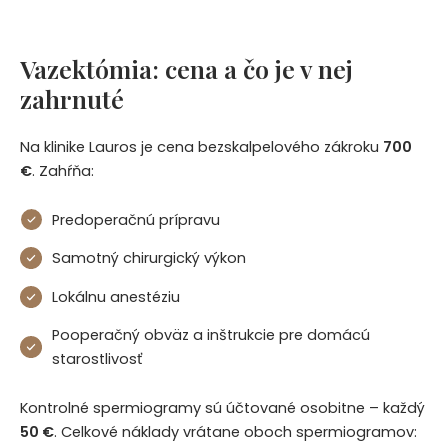
Vazektómia: cena a čo je v nej
zahrnuté
Na klinike Lauros je cena bezskalpelového zákroku
700
€
. Zahŕňa:
Predoperačnú prípravu
Samotný chirurgický výkon
Lokálnu anestéziu
Pooperačný obväz a inštrukcie pre domácú
starostlivosť
Kontrolné spermiogramy sú účtované osobitne – každý
50 €
. Celkové náklady vrátane oboch spermiogramov: