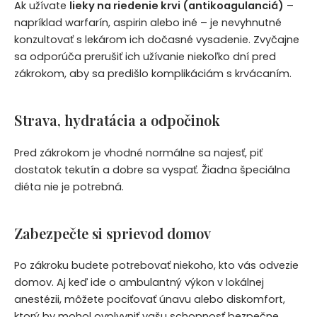
Ak užívate
lieky na riedenie krvi (antikoagulanciá)
–
napríklad warfarín, aspirin alebo iné – je nevyhnutné
konzultovať s lekárom ich dočasné vysadenie. Zvyčajne
sa odporúča prerušiť ich užívanie niekoľko dní pred
zákrokom, aby sa predišlo komplikáciám s krvácaním.
Strava, hydratácia a odpočinok
Pred zákrokom je vhodné normálne sa najesť, piť
dostatok tekutín a dobre sa vyspať. Žiadna špeciálna
diéta nie je potrebná.
Zabezpečte si sprievod domov
Po zákroku budete potrebovať niekoho, kto vás odvezie
domov. Aj keď ide o ambulantný výkon v lokálnej
anestézii, môžete pociťovať únavu alebo diskomfort,
ktorý by mohol ovplyvniť vašu schopnosť bezpečne