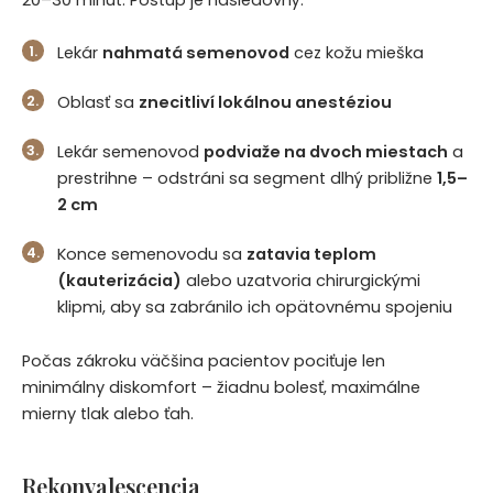
Lekár
nahmatá semenovod
cez kožu mieška
Oblasť sa
znecitliví lokálnou anestéziou
Lekár semenovod
podviaže na dvoch miestach
a
prestrihne – odstráni sa segment dlhý približne
1,5–
2 cm
Konce semenovodu sa
zatavia teplom
(kauterizácia)
alebo uzatvoria chirurgickými
klipmi, aby sa zabránilo ich opätovnému spojeniu
Počas zákroku väčšina pacientov pociťuje len
minimálny diskomfort – žiadnu bolesť, maximálne
mierny tlak alebo ťah.
Rekonvalescencia