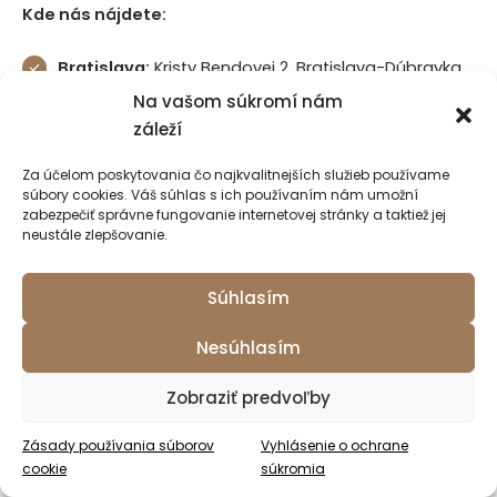
Kde nás nájdete:
Bratislava:
Kristy Bendovej 2, Bratislava-Dúbravka
Na vašom súkromí nám
Piešťany:
druhá pobočka pre pacientov zo
záleží
stredného Slovenska
Za účelom poskytovania čo najkvalitnejších služieb používame
Konzultácia je bezplatná.
Na objednanie stačí zavolať
súbory cookies. Váš súhlas s ich používaním nám umožní
zabezpečiť správne fungovanie internetovej stránky a taktiež jej
alebo vyplniť online formulár.
neustále zlepšovanie.
Viac o zákroku v Bratislave:
Vazektómia Bratislava –
Súhlasím
klinika Lauros.
Nesúhlasím
Zhrnutie: 10 vecí, ktoré treba vedieť
Zobraziť predvoľby
o vazektómii
Zásady používania súborov
Vyhlásenie o ochrane
cookie
súkromia
Vazektómia prerušuje semenovody
– nie