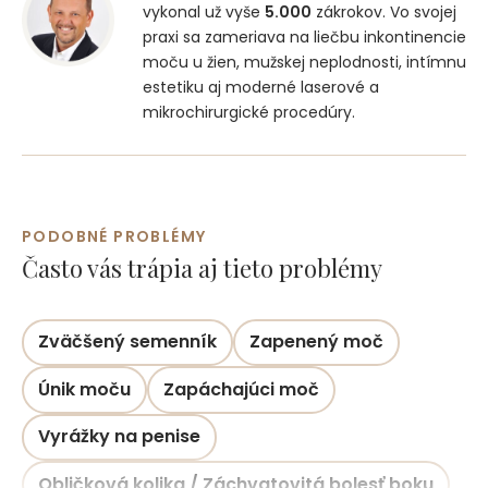
vykonal už vyše
5.000
zákrokov. Vo svojej
praxi sa zameriava na liečbu inkontinencie
moču u žien, mužskej neplodnosti, intímnu
estetiku aj moderné laserové a
mikrochirurgické procedúry.
PODOBNÉ PROBLÉMY
Často vás trápia aj tieto problémy
Zväčšený semenník
Zapenený moč
Únik moču
Zapáchajúci moč
Vyrážky na penise
Obličková kolika / Záchvatovitá bolesť boku