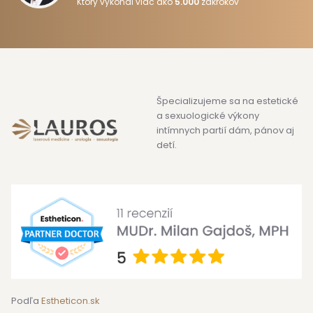
Ktorý vykonal viac ako
5.000
zákrokov
Špecializujeme sa na estetické
a sexuologické výkony
intímnych partií dám, pánov aj
detí.
Podľa
Estheticon.sk