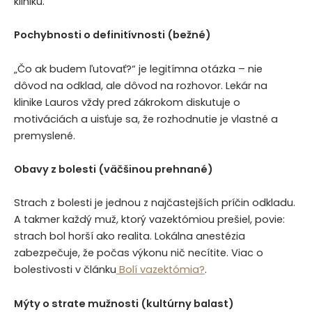
kliniku.
Pochybnosti o definitívnosti (bežné)
„Čo ak budem ľutovať?“ je legitímna otázka – nie
dôvod na odklad, ale dôvod na rozhovor. Lekár na
klinike Lauros vždy pred zákrokom diskutuje o
motiváciách a uisťuje sa, že rozhodnutie je vlastné a
premyslené.
Obavy z bolesti (väčšinou prehnané)
Strach z bolesti je jednou z najčastejších príčin odkladu.
A takmer každý muž, ktorý vazektómiou prešiel, povie:
strach bol horší ako realita. Lokálna anestézia
zabezpečuje, že počas výkonu nič necítite. Viac o
bolestivosti v článku
Bolí vazektómia?
.
Mýty o strate mužnosti (kultúrny balast)