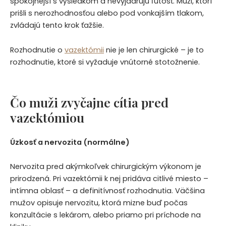
spokojnejší s výsledkom a nevyjadrujú ľútosť. Muži, ktorí
prišli s nerozhodnosťou alebo pod vonkajším tlakom,
zvládajú tento krok ťažšie.
Rozhodnutie o
vazektómii
nie je len chirurgické – je to
rozhodnutie, ktoré si vyžaduje vnútorné stotožnenie.
Čo muži zvyčajne cítia pred
vazektómiou
Úzkosť a nervozita (normálne)
Nervozita pred akýmkoľvek chirurgickým výkonom je
prirodzená. Pri vazektómii k nej pridáva citlivé miesto –
intímna oblasť – a definitívnosť rozhodnutia. Väčšina
mužov opisuje nervozitu, ktorá mizne buď počas
konzultácie s lekárom, alebo priamo pri príchode na