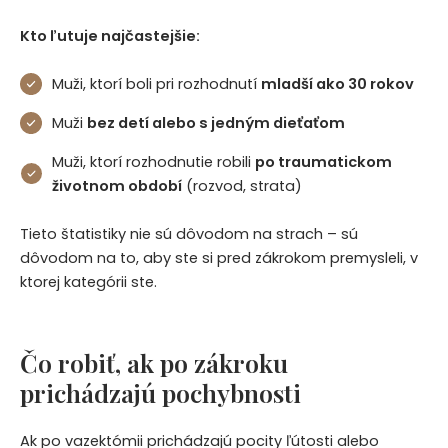
Kto ľutuje najčastejšie:
Muži, ktorí boli pri rozhodnutí
mladší ako 30 rokov
Muži
bez detí alebo s jedným dieťaťom
Muži, ktorí rozhodnutie robili
po traumatickom
životnom období
(rozvod, strata)
Tieto štatistiky nie sú dôvodom na strach – sú
dôvodom na to, aby ste si pred zákrokom premysleli, v
ktorej kategórii ste.
Čo robiť, ak po zákroku
prichádzajú pochybnosti
Ak po vazektómii prichádzajú pocity ľútosti alebo