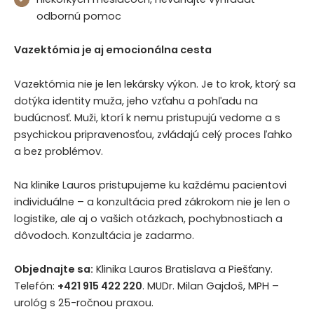
odbornú pomoc
Vazektómia je aj emocionálna cesta
Vazektómia nie je len lekársky výkon. Je to krok, ktorý sa
dotýka identity muža, jeho vzťahu a pohľadu na
budúcnosť. Muži, ktorí k nemu pristupujú vedome a s
psychickou pripravenosťou, zvládajú celý proces ľahko
a bez problémov.
Na klinike Lauros pristupujeme ku každému pacientovi
individuálne – a konzultácia pred zákrokom nie je len o
logistike, ale aj o vašich otázkach, pochybnostiach a
dôvodoch. Konzultácia je zadarmo.
Objednajte sa:
Klinika Lauros Bratislava a Piešťany.
Telefón:
+421 915 422 220
. MUDr. Milan Gajdoš, MPH –
urológ s 25-ročnou praxou.