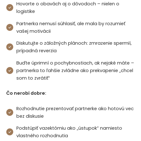
Hovorte o obavách aj o dôvodoch – nielen o
logistike
Partnerka nemusí súhlasiť, ale mala by rozumieť
vašej motivácii
Diskutujte o záložných plánoch: zmrazenie spermií,
prípadná reverzia
Buďte úprimní o pochybnostiach, ak nejaké máte –
partnerka to ľahšie zvládne ako prekvapenie „chcel
som to zvrátiť“
Čo nerobí dobre:
Rozhodnutie prezentovať partnerke ako hotovú vec
bez diskusie
Podstúpiť vazektómiu ako „ústupok“ namiesto
vlastného rozhodnutia