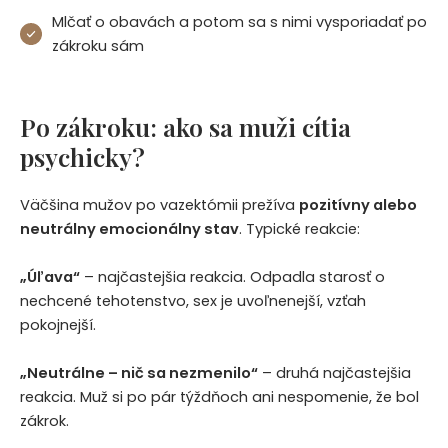
Mlčať o obavách a potom sa s nimi vysporiadať po
zákroku sám
Po zákroku: ako sa muži cítia
psychicky?
Väčšina mužov po vazektómii prežíva
pozitívny alebo
neutrálny emocionálny stav
. Typické reakcie:
„Úľava“
– najčastejšia reakcia. Odpadla starosť o
nechcené tehotenstvo, sex je uvoľnenejší, vzťah
pokojnejší.
„Neutrálne – nič sa nezmenilo“
– druhá najčastejšia
reakcia. Muž si po pár týždňoch ani nespomenie, že bol
zákrok.