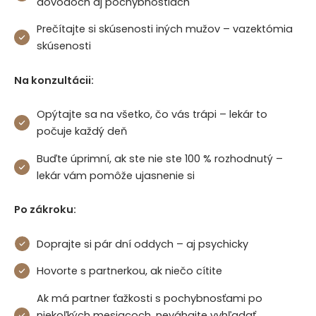
dôvodoch aj pochybnostiach
Prečítajte si skúsenosti iných mužov –
vazektómia
skúsenosti
Na konzultácii:
Opýtajte sa na všetko, čo vás trápi – lekár to
počuje každý deň
Buďte úprimní, ak ste nie ste 100 % rozhodnutý –
lekár vám pomôže ujasnenie si
Po zákroku:
Doprajte si pár dní oddych – aj psychicky
Hovorte s partnerkou, ak niečo cítite
Ak má partner ťažkosti s pochybnosťami po
niekoľkých mesiacoch, neváhajte vyhľadať