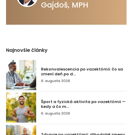
Gajdoš, MPH
Najnovšie články
Rekonvalescencia po vazektómii: čo sa
zmení deň po d...
6. augusta 2026
Šport a fyzická aktivita po vazektómii —
kedy a čo m...
6. augusta 2026
Zdravie po vazektómii: dlhodobé zmeny,