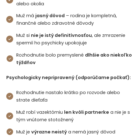
alebo okolia
Muž má
jasný dôvod
– rodina je kompletná,
finančné alebo zdravotné dôvody
Muž si
nie je istý definitívnosťou
, ale zmrazenie
spermií ho psychicky upokojuje
Rozhodnutie bolo premyslené
dlhšie ako niekoľko
týždňov
Psychologicky nepripravený (odporúčame počkať):
Rozhodnutie nastalo krátko po rozvode alebo
strate dieťaťa
Muž robí vazektómiu
len kvôli partnerke
a nie je s
tým vnútorne stotožnený
Muž je
výrazne neistý
a nemá jasný dôvod