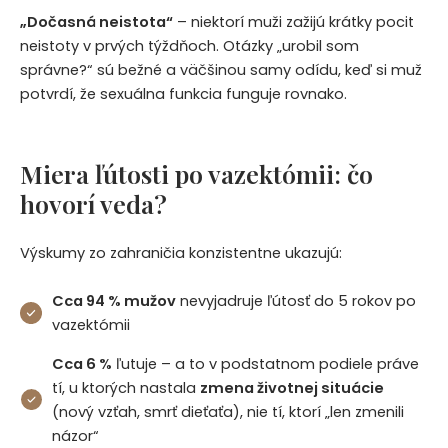
„Dočasná neistota“
– niektorí muži zažijú krátky pocit
neistoty v prvých týždňoch. Otázky „urobil som
správne?“ sú bežné a väčšinou samy odídu, keď si muž
potvrdí, že sexuálna funkcia funguje rovnako.
Miera ľútosti po vazektómii: čo
hovorí veda?
Výskumy zo zahraničia konzistentne ukazujú:
Cca 94 % mužov
nevyjadruje ľútosť do 5 rokov po
vazektómii
Cca 6 %
ľutuje – a to v podstatnom podiele práve
tí, u ktorých nastala
zmena životnej situácie
(nový vzťah, smrť dieťaťa), nie tí, ktorí „len zmenili
názor“