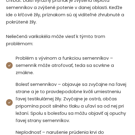
chrbát. Ďalší výrazný príznak je zvýšená teplota
semenníkov a zvýšené potenie v danej oblasti. Keďže
ide o kŕčové žily, príznakom sú aj viditeľné zhrubnuté a
pokrútené žily.
Neliečená varikokéla môže viesť k týmto trom
problémom:
Problém s vývinom a funkciou semenníkov –
semenník môže atrofovať, teda sa scvrkne a
zmäkne.
Bolesť semenníkov – objavuje sa zvyčajne na ľavej
strane a je to pravdepodobne kvôli umiestneniu
ľavej testikulárnej žily. Zvyčajne je ostrá, občas
pripomína pocit silného tlaku a uľaví sa od nej pri
ležaní. Spolu s bolesťou sa môžu objaviť aj opuchy
ľavej strany semenníkov.
Neplodnosť – narušenie prúdenia krvi do