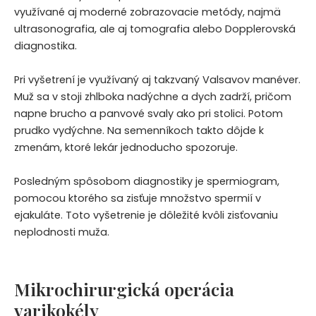
využívané aj moderné zobrazovacie metódy, najmä
ultrasonografia, ale aj tomografia alebo Dopplerovská
diagnostika.
Pri vyšetrení je využívaný aj takzvaný Valsavov manéver.
Muž sa v stoji zhlboka nadýchne a dych zadrží, pričom
napne brucho a panvové svaly ako pri stolici. Potom
prudko vydýchne. Na semenníkoch takto dôjde k
zmenám, ktoré lekár jednoducho spozoruje.
Posledným spôsobom diagnostiky je spermiogram,
pomocou ktorého sa zisťuje množstvo spermií v
ejakuláte. Toto vyšetrenie je dôležité kvôli zisťovaniu
neplodnosti muža.
Mikrochirurgická operácia
varikokély