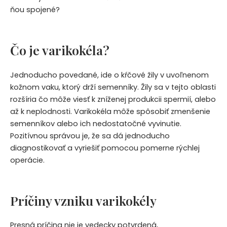
ňou spojené?
Čo je varikokéla?
Jednoducho povedané, ide o kŕčové žily v uvoľnenom
kožnom vaku, ktorý drží semenníky. Žily sa v tejto oblasti
rozšíria čo môže viesť k zníženej produkcii spermií, alebo
až k neplodnosti. Varikokéla môže spôsobiť zmenšenie
semenníkov alebo ich nedostatočné vyvinutie.
Pozitívnou správou je, že sa dá jednoducho
diagnostikovať a vyriešiť pomocou pomerne rýchlej
operácie.
Príčiny vzniku varikokély
Presná príčina nie je vedecky potvrdená,