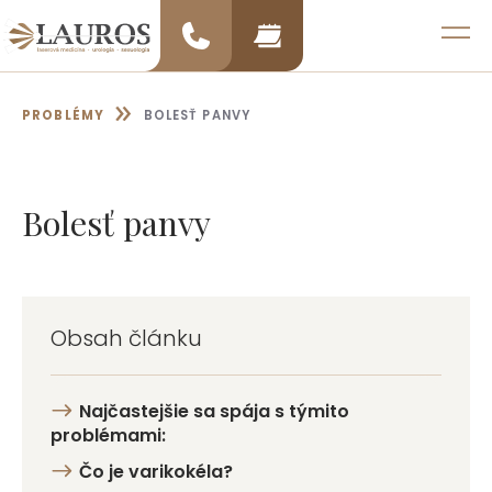
Preskočiť
na
MENU
obsah
»
PROBLÉMY
BOLESŤ PANVY
Bolesť panvy
Obsah článku
Najčastejšie sa spája s týmito
problémami:
Čo je varikokéla?