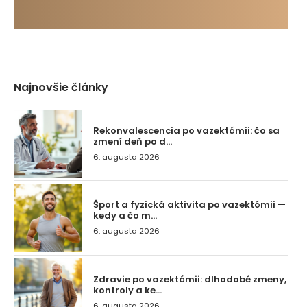
Najnovšie články
Rekonvalescencia po vazektómii: čo sa
zmení deň po d...
6. augusta 2026
Šport a fyzická aktivita po vazektómii —
kedy a čo m...
6. augusta 2026
Zdravie po vazektómii: dlhodobé zmeny,
kontroly a ke...
6. augusta 2026