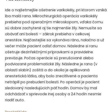
Ide o najšetrnejšie ošetrenie varikokély, pri ktorom vzniká
iba malá rana. Mikrochirurgická operácia varikokély
prebieha pod operačným mikroskopom, vďaka čomu
sú dobre zachytené aj tie najmenšie žily. Nemusíte sa
obávať ani bolesti – zákrok prebieha v celkovej
anestéze. Najčastejšie sa vykonáva ráno, nalačno a už
večer môže pacient odísť domov. Následne si ranu
ošetruje dezinfekčnými prípravkami a pravidelne
preväzuje. Počas operácie sú prerušované alebo
podviazané problematické žily. Následne je rana (v
oblasti slabín) zošitá a do okolia je aplikovaná
anestetická látka, aby bolo znecitlivené a pacienta
netrápili po prebudení bolesti. Po operácii je pacient
sledovaný nasledujúcich päť hodín. Domov by mal
odchádzať v sprievode inej osoby a 24 hodín nesmie
riadiť auto.