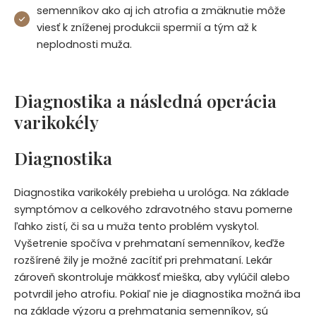
semenníkov ako aj ich atrofia a zmäknutie môže
viesť k zníženej produkcii spermií a tým až k
neplodnosti muža.
Diagnostika a následná operácia
varikokély
Diagnostika
Diagnostika varikokély prebieha u urológa. Na základe
symptómov a celkového zdravotného stavu pomerne
ľahko zistí, či sa u muža tento problém vyskytol.
Vyšetrenie spočíva v prehmataní semenníkov, keďže
rozšírené žily je možné zacítiť pri prehmataní. Lekár
zároveň skontroluje mäkkosť mieška, aby vylúčil alebo
potvrdil jeho atrofiu. Pokiaľ nie je diagnostika možná iba
na základe výzoru a prehmatania semenníkov, sú