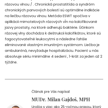
rázovou vlnou / . Chronická prostatitída a syndróm
chronických panvových bolestí sú optimálne indikácie
na liečbu rázovou vlnou. Metóda ESWT spočíva v
aplikácii mimotelových rázových vĺn na kalcifikované
jazvy prostaty, na ktoré adherujú baktérie. Účinkom
rázovej vlny dochádza k deštrukcii kalcifikátov, ktoré sú
fagocytovateľné leukocytmi a následne ľahšie
eliminované vlastným imunitným systémom. Liečba je
ambulantná, nevyžaduje hospitalizáciu. Pacient u nás
absolvuje sériu minimálne 4 sedení , 1-krát za jeden až 2
týždne.
Článok pre Vás napísal
MUDr. Milan Gajdoš, MPH
Urológ s viac ako 25-ročnou praxou, ktorý