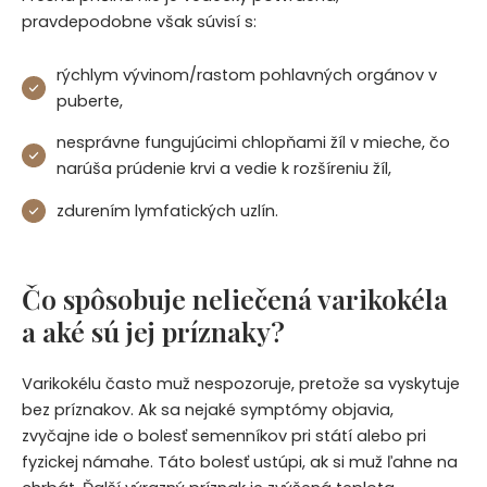
pravdepodobne však súvisí s:
rýchlym vývinom/rastom pohlavných orgánov v
puberte,
nesprávne fungujúcimi chlopňami žíl v mieche, čo
narúša prúdenie krvi a vedie k rozšíreniu žíl,
zdurením lymfatických uzlín.
Čo spôsobuje neliečená varikokéla
a aké sú jej príznaky?
Varikokélu často muž nespozoruje, pretože sa vyskytuje
bez príznakov. Ak sa nejaké symptómy objavia,
zvyčajne ide o bolesť semenníkov pri státí alebo pri
fyzickej námahe. Táto bolesť ustúpi, ak si muž ľahne na