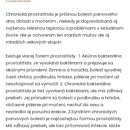
Prostatitída
Chronická prostatitída je príčinou bolestí panvového
dna, obtiaží s močením , niekedy je doprevádzaná aj
zvýšenou telesnou teplotou a problémami v sexuálnom
živote. Nie je ochorením len starších mužov ale aj
mladších vekových skupín.
Existuje viacej foriem prostatitídy : 1. Akútna bakteriálna
prostatitída. Je vyvolaná baktériami a prejavuje sa
akútnymi príznakmi: Zimnica a horúčka, bolesť spodnej
časti chrbta, podbrušia, hrádze, pálenie pri močení až
neschopnosť sa vymočiť. 2. Chronická bakteriálna
prostatitída je tiež vyvolaná baktériami, ale má zdĺhavý
priebeh. Jej príznakmi sú bolesti v podbrušku a hrádze,
občasné pálenie pri močení, nechuť do sexu a
nezriedka aj porucha erekcie. 3.Syndróm chronických
panvových bolestí je najčastejšou formou prostatitídy.
Má zdĺhavý priebeh, ale bez prítomnosti infekcie. Môže