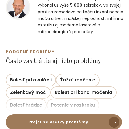
vykonal už vyše
5.000
zákrokov. Vo svojej
praxi sa zameriava na liečbu inkontinencie
moču u žien, mužskej neplodnosti, intímnu
estetiku aj moderné laserové a
mikrochirurgické procedúry.
PODOBNÉ PROBLÉMY
Často vás trápia aj tieto problémy
Bolesť pri ovulácii
Ťažké močenie
Zelenkavý moč
Bolesť pri konci močenia
Bolesť hrádze
Potenie v rozkroku
Prejsť na všetky problémy