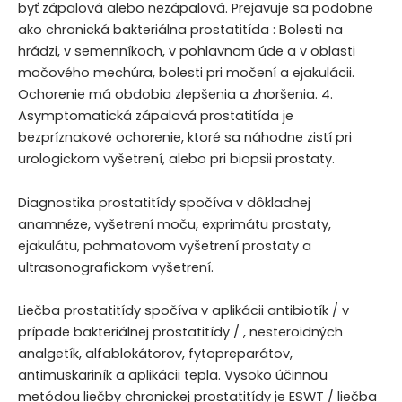
byť zápalová alebo nezápalová. Prejavuje sa podobne
ako chronická bakteriálna prostatitída : Bolesti na
hrádzi, v semenníkoch, v pohlavnom úde a v oblasti
močového mechúra, bolesti pri močení a ejakulácii.
Ochorenie má obdobia zlepšenia a zhoršenia. 4.
Asymptomatická zápalová prostatitída je
bezpríznakové ochorenie, ktoré sa náhodne zistí pri
urologickom vyšetrení, alebo pri biopsii prostaty.
Diagnostika prostatitídy spočíva v dôkladnej
anamnéze, vyšetrení moču, exprimátu prostaty,
ejakulátu, pohmatovom vyšetrení prostaty a
ultrasonografickom vyšetrení.
Liečba prostatitídy spočíva v aplikácii antibiotík / v
prípade bakteriálnej prostatitídy / , nesteroidných
analgetík, alfablokátorov, fytopreparátov,
antimuskariník a aplikácii tepla. Vysoko účinnou
metódou liečby chronickej prostatitídy je ESWT / liečba