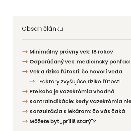
Obsah článku
Minimálny právny vek: 18 rokov
Odporúčaný vek: medicínsky pohľad
Vek a riziko ľútosti: čo hovorí veda
Faktory zvyšujúce riziko ľútosti:
Pre koho je vazektómia vhodná
Kontraindikácie: kedy vazektómia ni
Konzultácia s lekárom: čo vás čaká
Môžete byť „príliš starý"?