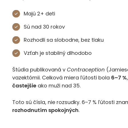
Majú 2+ deti
Sú nad 30 rokov
Rozhodli sa slobodne, bez tlaku
Vzťah je stabilný dlhodobo
Štúdia publikovaná v
Contraception
(Jamieso
vazektómii. Celková miera ľútosti bola
6–7 %
častejšie
ako muži nad 35.
Toto sú čísla, nie rozsudky. 6–7 % ľútosti zn
rozhodnutím spokojných
.