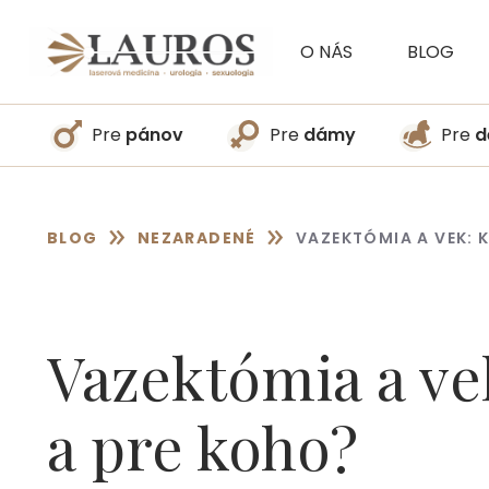
Preskočiť
na
O NÁS
BLOG
obsah
Pre
pánov
Pre
dámy
Pre
d
»
»
BLOG
NEZARADENÉ
VAZEKTÓMIA A VEK: 
Vazektómia a ve
a pre koho?