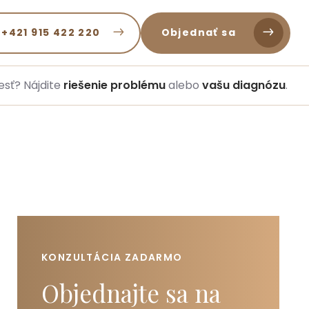
 +421 915 422 220
Objednať sa
esť? Nájdite
riešenie problému
alebo
vašu diagnózu
.
KONZULTÁCIA ZADARMO
Objednajte sa na