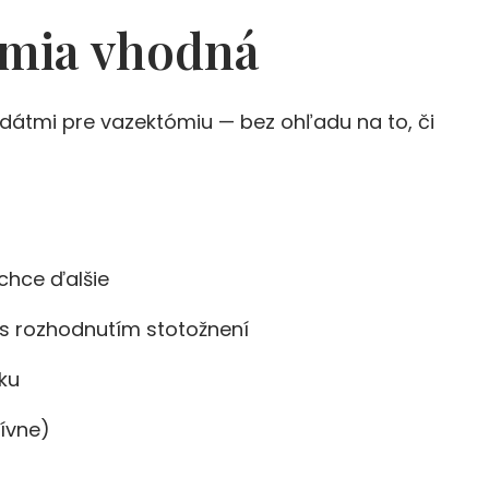
ómia vhodná
idátmi pre vazektómiu — bez ohľadu na to, či
echce ďalšie
 s rozhodnutím stotožnení
ku
zívne)