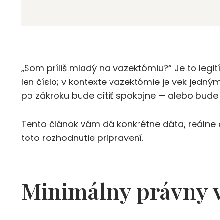
„Som príliš mladý na vazektómiu?“ Je to legi
len číslo; v kontexte vazektómie je vek jedný
po zákroku bude cítiť spokojne — alebo bude 
Tento článok vám dá konkrétne dáta, reálne
toto rozhodnutie pripravení.
Minimálny právny v