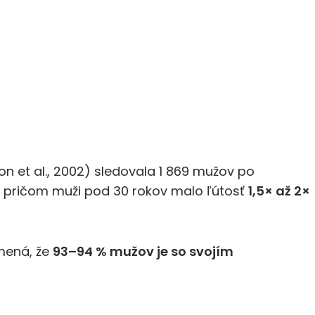
n et al., 2002) sledovala 1 869 mužov po
, pričom muži pod 30 rokov malo ľútosť
1,5× až 2×
amená, že
93–94 % mužov je so svojím