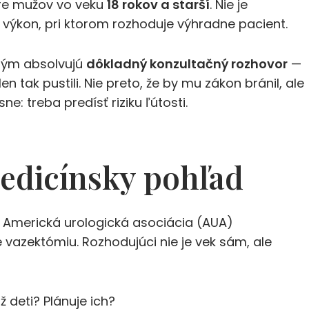
re mužov vo veku
18 rokov a starší
. Nie je
 výkon, pri ktorom rozhoduje výhradne pacient.
edtým absolvujú
dôkladný konzultačný rozhovor
—
n tak pustili. Nie preto, že by mu zákon bránil, ale
: treba predísť riziku ľútosti.
edicínsky pohľad
 Americká urologická asociácia (AUA)
 vazektómiu. Rozhodujúci nie je vek sám, ale
deti? Plánuje ich?