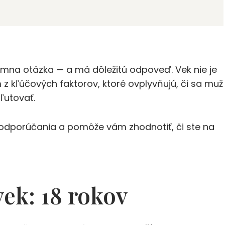
tímna otázka — a má dôležitú odpoveď. Vek nie je
m z kľúčových faktorov, ktoré ovplyvňujú, či sa muž
ľutovať.
 odporúčania a pomôže vám zhodnotiť, či ste na
ek: 18 rokov