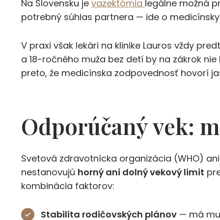
Na Slovensku je
vazektómia
legálne možná p
potrebný súhlas partnera — ide o medicínsky
V praxi však lekári na klinike Lauros vždy pr
a 18-ročného muža bez detí by na zákrok nie le
preto, že medicínska zodpovednosť hovorí jasne
Odporúčaný vek: m
Svetová zdravotnícka organizácia (WHO) ani
nestanovujú
horný ani dolný vekový limit
pre
kombinácia faktorov:
Stabilita rodičovských plánov
— má muž 