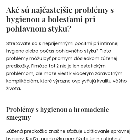
Aké sú najčastejšie problémy s
hygienou a bolesťami pri
pohlavnom styku?
Stretávate sa s nepríjemnými pocitmi pri intímnej
hygiene alebo počas pohlavného styku? Tieto
problémy môžu byť priamym dôsledkom zúženej
predkožky. Fimóza totiž nie je len estetickým
problémom, ale môže viesť k viacerým zdravotným
komplikáciám, ktoré výrazne ovplyvňujú kvalitu vášho
života.
Problémy s hygienou a hromadenie
smegmy
Zúžená predkožka značne sťažuje udržiavanie správnej
hygieny. Keďže predkožku nemôžete úplne stiahnuť,