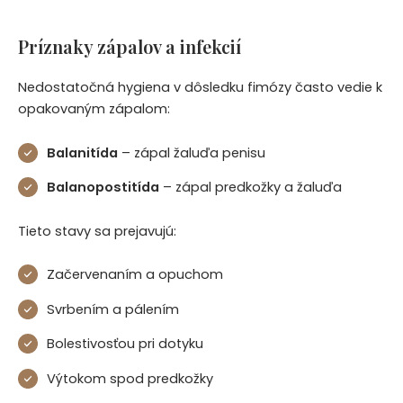
Príznaky zápalov a infekcií
Nedostatočná hygiena v dôsledku fimózy často vedie k
opakovaným zápalom:
Balanitída
– zápal žaluďa penisu
Balanopostitída
– zápal predkožky a žaluďa
Tieto stavy sa prejavujú:
Začervenaním a opuchom
Svrbením a pálením
Bolestivosťou pri dotyku
Výtokom spod predkožky