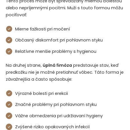
Tento proces môže byť sprevádzaný miernou bolesťou
alebo nepríjemnými pocitmi. Muži s touto formou môžu
pociťovať:
Mierne ťažkosti pri močení
Občasný diskomfort pri pohlavnom styku
Relatívne menšie problémy s hygienou
Na druhej strane,
úplná fimóza
predstavuje stav, keď
predkožku nie je možné pretiahnuť vôbec. Táto forma je
závažnejšia a často spôsobuje:
Výrazné bolesti pri erekcii
Značné problémy pri pohlavnom styku
Vážne obmedzenia pri udržiavaní hygieny
Zvýšené riziko opakovaných infekcií