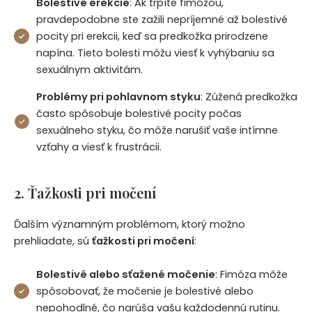
Bolestivé erekcie
: Ak trpíte fimózou,
pravdepodobne ste zažili nepríjemné až bolestivé
pocity pri erekcii, keď sa predkožka prirodzene
napína. Tieto bolesti môžu viesť k vyhýbaniu sa
sexuálnym aktivitám.
Problémy pri pohlavnom styku
: Zúžená predkožka
často spôsobuje bolestivé pocity počas
sexuálneho styku, čo môže narušiť vaše intímne
vzťahy a viesť k frustrácii.
2. Ťažkosti pri močení
Ďalším významným problémom, ktorý možno
prehliadate, sú
ťažkosti pri močení
:
Bolestivé alebo sťažené močenie
: Fimóza môže
spôsobovať, že močenie je bolestivé alebo
nepohodlné, čo narúša vašu každodennú rutinu.