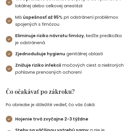
lokálnej alebo celkovej anestézii
Má
úspešnosť až 95%
pri odstránení problémov
spojených s fimózou
Eliminuje riziko návratu fimózy
, keďže predkožka
je odstránená
Zjednodušuje hygienu
genitálnej oblasti
Znižuje riziko infekcií
močových ciest a niektorých
pohlavne prenosných ochorení
Čo očakávať po zákroku?
Po obriezke je dôležité vedieť, čo vás čaká:
Hojenie trvá zvyčajne 2-3 týždne
Stehy sa väčšinou vstrebú samy
a nie je