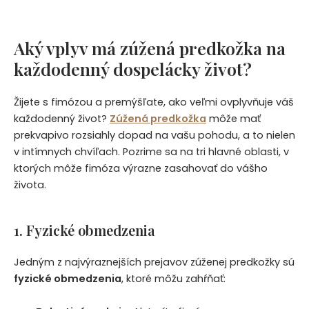
Aký vplyv má zúžená predkožka na
každodenný dospelácky život?
Žijete s fimózou a premýšľate, ako veľmi ovplyvňuje váš
každodenný život?
Zúžená predkožka
môže mať
prekvapivo rozsiahly dopad na vašu pohodu, a to nielen
v intímnych chvíľach. Pozrime sa na tri hlavné oblasti, v
ktorých môže fimóza výrazne zasahovať do vášho
života.
1. Fyzické obmedzenia
Jedným z najvýraznejších prejavov zúženej predkožky sú
fyzické obmedzenia
, ktoré môžu zahŕňať: