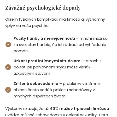
Závažné psychologické dopady
Okrem fyzických komplikácií má fimóza aj významný
vplyv na vašu psychiku:
Pocity hanby a menejcennosti
– mnohí muži sa
za svoj stav hanbia, čo ich odradí od vyhľadania
pomoci
Úzkosť pred intímnymi situáciami
– strach z
bolesti pri pohlavnom styku môže viesť k
úzkostným stavom
Znížené sebavedomie
– problémy v intímnej
oblasti často vedú k poklesu sebadôvery v
mnohých aspektoch života
Výskumy ukazujú, že až
40% mužov trpiacich fimózou
uvádza znížené sebavedomie v oblasti sexuality. Tieto