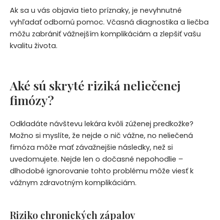
Ak sa u vás objavia tieto príznaky, je nevyhnutné
vyhľadať odbornú pomoc. Včasná diagnostika a liečba
môžu zabrániť vážnejším komplikáciám a zlepšiť vašu
kvalitu života.
Aké sú skryté riziká neliečenej
fimózy?
Odkladáte návštevu lekára kvôli zúženej predkožke?
Možno si myslíte, že nejde o nič vážne, no neliečená
fimóza môže mať závažnejšie následky, než si
uvedomujete. Nejde len o dočasné nepohodlie –
dlhodobé ignorovanie tohto problému môže viesť k
vážnym zdravotným komplikáciám.
Riziko chronických zápalov