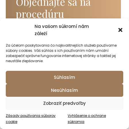
Objednajte sa na
procedúru
Na vašom súkromí nám
záleží
Kontaktný formulár
Za účelom poskytovania čo najkvalitnejších služieb používame
súbory cookies. Váš súhlas s ich používaním nám umožní
Postará sa o vás
zabezpečiť správne fungovanie internetovej stránky a taktiež jej
neustále zlepšovanie.
MUDr. Milan
Gajdoš, MPH
Súhlasím
Nesúhlasím
Zobraziť predvoľby
Najnovšie články
Zásady používania súborov
Vyhlásenie o ochrane
cookie
súkromia