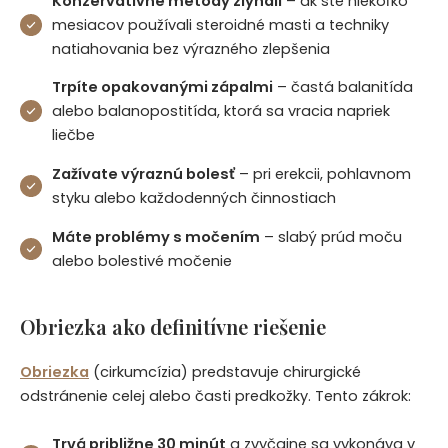
Konzervatívne metódy zlyhali
– ak ste niekoľko
mesiacov používali steroidné masti a techniky
natiahovania bez výrazného zlepšenia
Trpíte opakovanými zápalmi
– častá balanitída
alebo balanopostitída, ktorá sa vracia napriek
liečbe
Zažívate výraznú bolesť
– pri erekcii, pohlavnom
styku alebo každodenných činnostiach
Máte problémy s močením
– slabý prúd moču
alebo bolestivé močenie
Obriezka ako definitívne riešenie
Obriezka
(cirkumcízia) predstavuje chirurgické
odstránenie celej alebo časti predkožky. Tento zákrok:
Trvá približne 30 minút
a zvyčajne sa vykonáva v