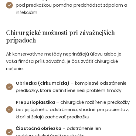
pod predkožkou pomáha predchádzať zápalom a
infekciám
Chirurgické možnosti pri závažnejších
prípadoch
Ak konzervatívne metódy neprinášajú úľavu alebo je
vaša fimóza príliš závažná, je čas zvážiť chirurgické
riešenie:
Obriezka (cirkumcízia)
– kompletné odstránenie
predkožky, ktoré definitívne rieši problém fimózy
Preputioplastika
– chirurgické rozšírenie predkožky
bez jej úplného odstránenia, vhodné pre pacientov,
ktorí si želajú zachovať predkožku
Čiastočná obriezka
– odstránenie len
problematickej časti predkožky