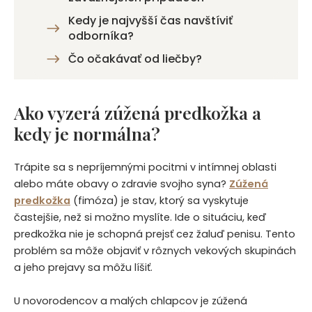
Kedy je najvyšší čas navštíviť
odborníka?
Čo očakávať od liečby?
Ako vyzerá zúžená predkožka a
kedy je normálna?
Trápite sa s nepríjemnými pocitmi v intímnej oblasti
alebo máte obavy o zdravie svojho syna?
Zúžená
predkožka
(fimóza) je stav, ktorý sa vyskytuje
častejšie, než si možno myslíte. Ide o situáciu, keď
predkožka nie je schopná prejsť cez žaluď penisu. Tento
problém sa môže objaviť v rôznych vekových skupinách
a jeho prejavy sa môžu líšiť.
U novorodencov a malých chlapcov je zúžená