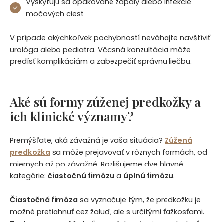
Vyskytujú sa opakované zápaly alebo infekcie
močových ciest
V prípade akýchkoľvek pochybností neváhajte navštíviť
urológa alebo pediatra. Včasná konzultácia môže
predísť komplikáciám a zabezpečiť správnu liečbu.
Aké sú formy zúženej predkožky a
ich klinické významy?
Premýšľate, aká závažná je vaša situácia?
Zúžená
predkožka
sa môže prejavovať v rôznych formách, od
miernych až po závažné. Rozlišujeme dve hlavné
kategórie:
čiastočnú fimózu
a
úplnú fimózu
.
Čiastočná fimóza
sa vyznačuje tým, že predkožku je
možné pretiahnuť cez žaluď, ale s určitými ťažkosťami.