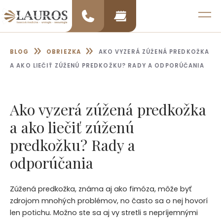
Preskočiť
na
MENU
obsah
»
»
BLOG
OBRIEZKA
AKO VYZERÁ ZÚŽENÁ PREDKOŽKA
A AKO LIEČIŤ ZÚŽENÚ PREDKOŽKU? RADY A ODPORÚČANIA
Ako vyzerá zúžená predkožka
a ako liečiť zúženú
predkožku? Rady a
odporúčania
Zúžená predkožka, známa aj ako fimóza, môže byť
zdrojom mnohých problémov, no často sa o nej hovorí
len potichu. Možno ste sa aj vy stretli s nepríjemnými