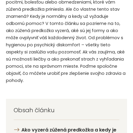
pocitmi, bolesťou alebo obmedzeniami, ktoré vám
zúžená predkožka priniesla. Ale čo vlastne tento stav
znamená? Kedy je normálny a kedy už vyžaduje
odbornú pomoc? V tomto článku sa pozrieme na to,
ako zúžená predkožka vyzerá, aké sú jej formy a ako
môže ovplyvniť váš každodenný život. Od problémov s
hygienou po psychický diskomfort – všetky tieto
aspekty si zaslúžia vašu pozornosť. Ak vás zaujíma, aké
sú možnosti liečby a ako prekonať strach z vyhľadania
pomoci, ste na správnom mieste. Poďme spoločne
objaviť, čo môžete urobiť pre zlepšenie svojho zdravia a
pohody.
Obsah článku
Ako vyzerá zúžená predkožka a kedy je