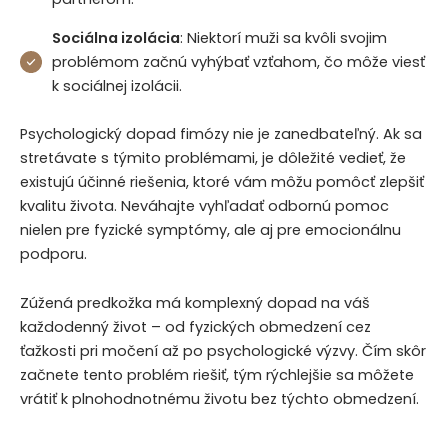
Sociálna izolácia
: Niektorí muži sa kvôli svojim
problémom začnú vyhýbať vzťahom, čo môže viesť
k sociálnej izolácii.
Psychologický dopad fimózy nie je zanedbateľný. Ak sa
stretávate s týmito problémami, je dôležité vedieť, že
existujú účinné riešenia, ktoré vám môžu pomôcť zlepšiť
kvalitu života. Neváhajte vyhľadať odbornú pomoc
nielen pre fyzické symptómy, ale aj pre emocionálnu
podporu.
Zúžená predkožka má komplexný dopad na váš
každodenný život – od fyzických obmedzení cez
ťažkosti pri močení až po psychologické výzvy. Čím skôr
začnete tento problém riešiť, tým rýchlejšie sa môžete
vrátiť k plnohodnotnému životu bez týchto obmedzení.