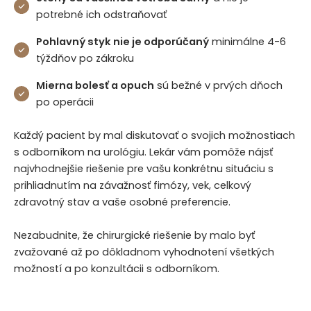
potrebné ich odstraňovať
Pohlavný styk nie je odporúčaný
minimálne 4-6
týždňov po zákroku
Mierna bolesť a opuch
sú bežné v prvých dňoch
po operácii
Každý pacient by mal diskutovať o svojich možnostiach
s odborníkom na urológiu. Lekár vám pomôže nájsť
najvhodnejšie riešenie pre vašu konkrétnu situáciu s
prihliadnutím na závažnosť fimózy, vek, celkový
zdravotný stav a vaše osobné preferencie.
Nezabudnite, že chirurgické riešenie by malo byť
zvažované až po dôkladnom vyhodnotení všetkých
možností a po konzultácii s odborníkom.