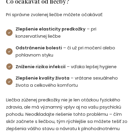
Čo očakávať od liečby?
Pri správne zvolenej liečbe môžete očakávať:
Zlepšenie elasticity predkožky
– pri
konzervatívnej liečbe
Odstránenie bolesti
– či už pri močení alebo
pohlavnom styku
Zníženie rizika infekcií
– vďaka lepšej hygiene
Zlepšenie kvality života
– vrátane sexuálneho
života a celkového komfortu
Liečba zúženej predkožky nie je len otázkou fyzického
zdravia, ale má významný vplyv aj na vašu psychickú
pohodu. Neodkladajte riešenie tohto problému – čím
skôr začnete s liečbou, tým rýchlejšie sa môžete tešiť zo
zlepšenia vášho stavu a návratu k plnohodnotnému