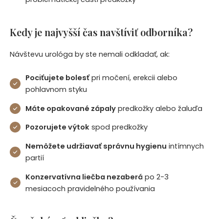
Kedy je najvyšší čas navštíviť odborníka?
Návštevu urológa by ste nemali odkladať, ak:
Pociťujete bolesť
pri močení, erekcii alebo
pohlavnom styku
Máte opakované zápaly
predkožky alebo žaluďa
Pozorujete výtok
spod predkožky
Nemôžete udržiavať správnu hygienu
intímnych
partií
Konzervatívna liečba nezaberá
po 2-3
mesiacoch pravidelného používania