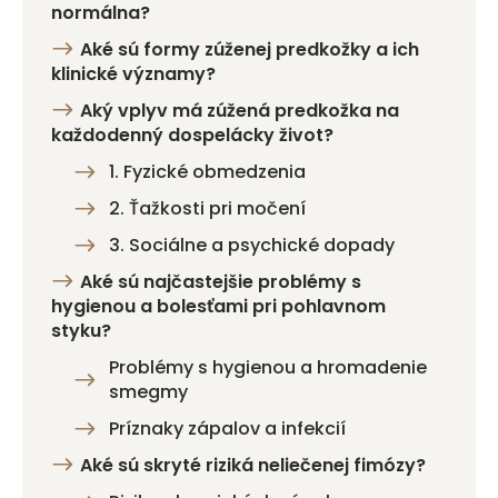
normálna?
Aké sú formy zúženej predkožky a ich
klinické významy?
Aký vplyv má zúžená predkožka na
každodenný dospelácky život?
1. Fyzické obmedzenia
2. Ťažkosti pri močení
3. Sociálne a psychické dopady
Aké sú najčastejšie problémy s
hygienou a bolesťami pri pohlavnom
styku?
Problémy s hygienou a hromadenie
smegmy
Príznaky zápalov a infekcií
Aké sú skryté riziká neliečenej fimózy?