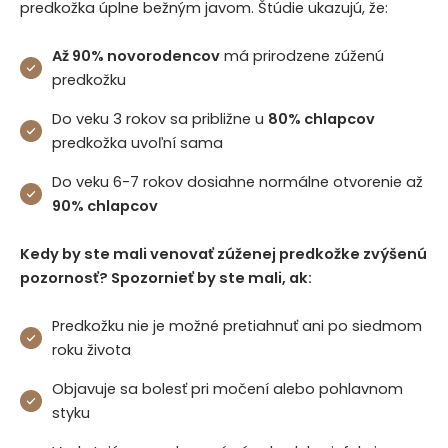
predkožka úplne bežným javom. Štúdie ukazujú, že:
Až 90% novorodencov
má prirodzene zúženú
predkožku
Do veku 3 rokov sa približne u
80% chlapcov
predkožka uvoľní sama
Do veku 6-7 rokov dosiahne normálne otvorenie až
90% chlapcov
Kedy by ste mali venovať zúženej predkožke zvýšenú
pozornosť? Spozornieť by ste mali, ak:
Predkožku nie je možné pretiahnuť ani po siedmom
roku života
Objavuje sa bolesť pri močení alebo pohlavnom
styku