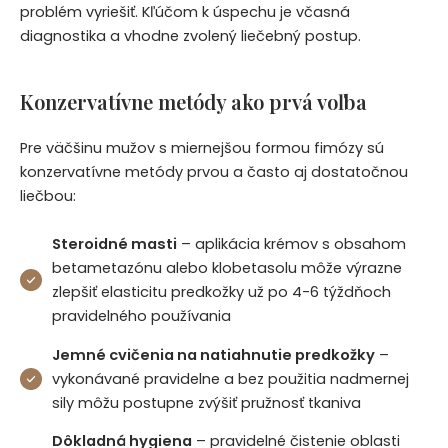
problém vyriešiť. Kľúčom k úspechu je včasná
diagnostika a vhodne zvolený liečebný postup.
Konzervatívne metódy ako prvá voľba
Pre väčšinu mužov s miernejšou formou fimózy sú
konzervatívne metódy prvou a často aj dostatočnou
liečbou:
Steroidné masti
– aplikácia krémov s obsahom
betametazónu alebo klobetasolu môže výrazne
zlepšiť elasticitu predkožky už po 4-6 týždňoch
pravidelného používania
Jemné cvičenia na natiahnutie predkožky
–
vykonávané pravidelne a bez použitia nadmernej
sily môžu postupne zvýšiť pružnosť tkaniva
Dôkladná hygiena
– pravidelné čistenie oblasti