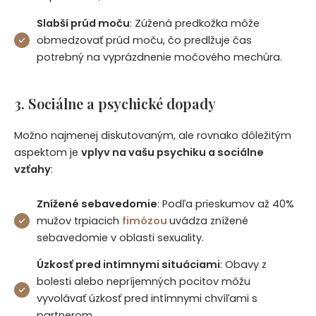
Slabší prúd moču
: Zúžená predkožka môže
obmedzovať prúd moču, čo predlžuje čas
potrebný na vyprázdnenie močového mechúra.
3. Sociálne a psychické dopady
Možno najmenej diskutovaným, ale rovnako dôležitým
aspektom je
vplyv na vašu psychiku a sociálne
vzťahy
:
Znížené sebavedomie
: Podľa prieskumov až 40%
mužov trpiacich
fimózou
uvádza znížené
sebavedomie v oblasti sexuality.
Úzkosť pred intímnymi situáciami
: Obavy z
bolesti alebo nepríjemných pocitov môžu
vyvolávať úzkosť pred intímnymi chvíľami s
partnerom.