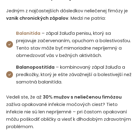
Jedným z najčastejších dôsledkov neliečenej fimózy je
vznik chronických zápalov
. Medzi ne patria:
Balanitída
– zápal žaluďa penisu, ktorý sa
prejavuje začervenaním, opuchom a bolestivosťou.
Tento stav môže byť mimoriadne nepríjemný a
obmedzovať vás v bežných aktivitách.
Balanopostitída
– kombinovaný zápal žaluďa a
predkožky, ktorý je ešte závažnejší a bolestivejší než
samotná balanitída.
Vedeli ste, že až
30% mužov s neliečenou fimózou
zažíva opakované infekcie močových ciest? Tieto
infekcie nie sú len nepríjemné – pri častom opakovaní
môžu poškodiť obličky a viesť k dlhodobým zdravotným
problémom.