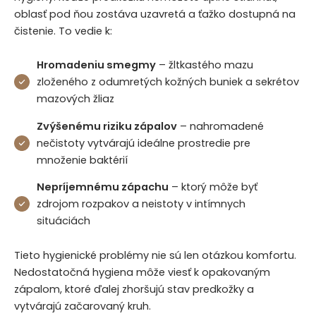
oblasť pod ňou zostáva uzavretá a ťažko dostupná na
čistenie. To vedie k:
Hromadeniu smegmy
– žltkastého mazu
zloženého z odumretých kožných buniek a sekrétov
mazových žliaz
Zvýšenému riziku zápalov
– nahromadené
nečistoty vytvárajú ideálne prostredie pre
množenie baktérií
Nepríjemnému zápachu
– ktorý môže byť
zdrojom rozpakov a neistoty v intímnych
situáciách
Tieto hygienické problémy nie sú len otázkou komfortu.
Nedostatočná hygiena môže viesť k opakovaným
zápalom, ktoré ďalej zhoršujú stav predkožky a
vytvárajú začarovaný kruh.