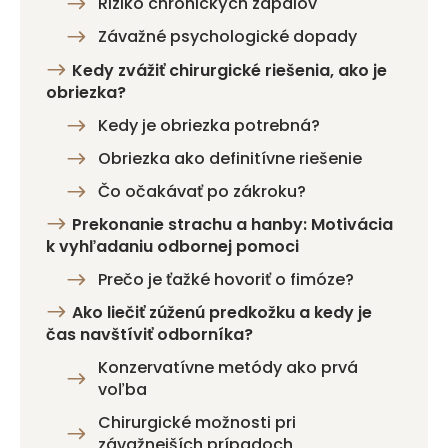
Riziko chronických zápalov
Závažné psychologické dopady
Kedy zvážiť chirurgické riešenia, ako je
obriezka?
Kedy je obriezka potrebná?
Obriezka ako definitívne riešenie
Čo očakávať po zákroku?
Prekonanie strachu a hanby: Motivácia
k vyhľadaniu odbornej pomoci
Prečo je ťažké hovoriť o fimóze?
Ako liečiť zúženú predkožku a kedy je
čas navštíviť odborníka?
Konzervatívne metódy ako prvá
voľba
Chirurgické možnosti pri
závažnejších prípadoch