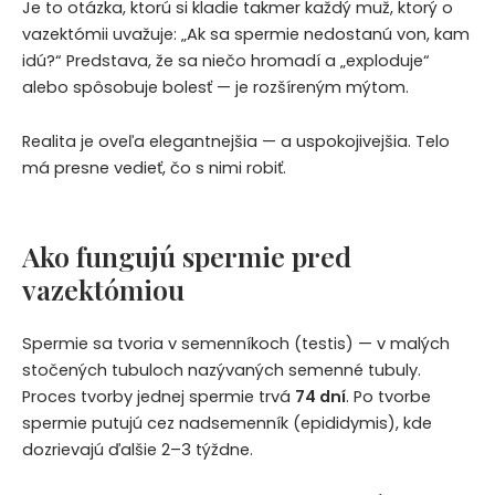
Je to otázka, ktorú si kladie takmer každý muž, ktorý o
vazektómii uvažuje: „Ak sa spermie nedostanú von, kam
idú?“ Predstava, že sa niečo hromadí a „exploduje“
alebo spôsobuje bolesť — je rozšíreným mýtom.
Realita je oveľa elegantnejšia — a uspokojivejšia. Telo
má presne vedieť, čo s nimi robiť.
Ako fungujú spermie pred
vazektómiou
Spermie sa tvoria v semenníkoch (testis) — v malých
stočených tubuloch nazývaných semenné tubuly.
Proces tvorby jednej spermie trvá
74 dní
. Po tvorbe
spermie putujú cez nadsemenník (epididymis), kde
dozrievajú ďalšie 2–3 týždne.