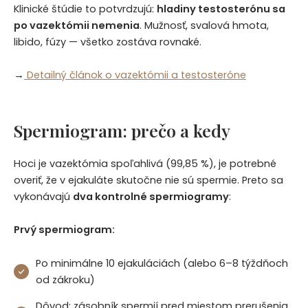
Klinické štúdie to potvrdzujú:
hladiny testosterónu sa
po vazektómii nemenia
. Mužnosť, svalová hmota,
libido, fúzy — všetko zostáva rovnaké.
→
Detailný článok o vazektómii a testosteróne
Spermiogram: prečo a kedy
Hoci je vazektómia spoľahlivá (99,85 %), je potrebné
overiť, že v ejakuláte skutočne nie sú spermie. Preto sa
vykonávajú
dva kontrolné spermiogramy
:
Prvý spermiogram:
Po minimálne 10 ejakuláciách (alebo 6–8 týždňoch
od zákroku)
Dôvod: zásobník spermií pred miestom prerušenia