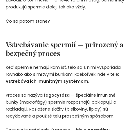
závodík o tom nevie — a nevie to ani mozog. Semenníky
produkujú spermie ďalej, tak ako vždy.
Čo sa potom stane?
Vstrebávanie spermií — prirozený a
bezpečný proces
Keď spermie nemajú kam ísť, telo sa s nimi vysporiada
rovnako ako s mŕtvymi bunkami kdekoľvek inde v tele:
vstrebáva ich imunitným systémom
.
Proces sa nazýva
fagocytóza
— špeciálne imunitné
bunky (makrofágy) spermie rozpoznajú, obklopujú a
rozkladajú. Rozložené zložky (bielkoviny, lipidy) sú
recyklované a použité telu prospešným spôsobom.