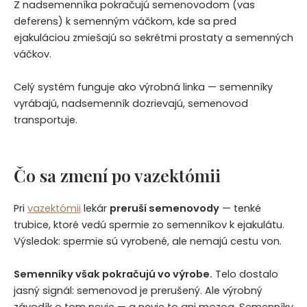
Z nadsemenníka pokračujú semenovodom (vas
deferens) k semenným váčkom, kde sa pred
ejakuláciou zmiešajú so sekrétmi prostaty a semenných
váčkov.
Celý systém funguje ako výrobná linka — semenníky
vyrábajú, nadsemenník dozrievajú, semenovod
transportuje.
Čo sa zmení po vazektómii
Pri
vazektómii
lekár
preruší semenovody
— tenké
trubice, ktoré vedú spermie zo semenníkov k ejakulátu.
Výsledok: spermie sú vyrobené, ale nemajú cestu von.
Semenníky však pokračujú vo výrobe.
Telo dostalo
jasný signál: semenovod je prerušený. Ale výrobný