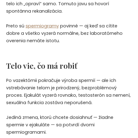
telo ich „opraví“ samo. Tomuto javu sa hovorí
spontánna rekanalizácia.
Preto sú
spermiogramy
povinné — aj keď sa cítite
dobre a všetko vyzerá normálne, bez laboratórneho
overenia nemáte istotu.
Telo vie, čo má robiť
Po vazektómii pokračuje výroba spermií — ale ich
vstrebávanie telom je prirodzený, bezproblémový
proces. Ejakulát vyzerá rovnako, testosterón sa nemení,
sexuálna funkcia zostáva neporušená.
Jediná zmena, ktorú chcete dosiahnuť — žiadne
spermie v ejakuláte — sa potvrdí dvomi
spermiogramami.