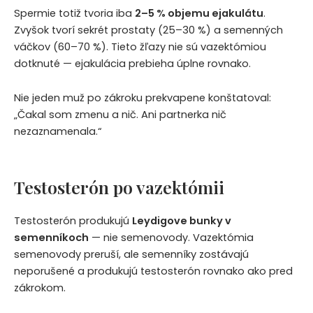
Spermie totiž tvoria iba
2–5 % objemu ejakulátu
.
Zvyšok tvorí sekrét prostaty (25–30 %) a semenných
váčkov (60–70 %). Tieto žľazy nie sú vazektómiou
dotknuté — ejakulácia prebieha úplne rovnako.
Nie jeden muž po zákroku prekvapene konštatoval:
„Čakal som zmenu a nič. Ani partnerka nič
nezaznamenala.“
Testosterón po vazektómii
Testosterón produkujú
Leydigove bunky v
semenníkoch
— nie semenovody. Vazektómia
semenovody preruší, ale semenníky zostávajú
neporušené a produkujú testosterón rovnako ako pred
zákrokom.