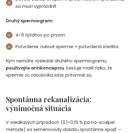
sa musí vyprázdniť
Druhý spermiogram:
4–6 týždňov po prvom
Potvrdenie: nulové spermie = potvrdená sterilita
Kým nemáte výsledok druhého spermiogramu,
používajte antikoncepciu
. Existuje malé riziko, že
spermie zo zásobníka ešte prítomné sú.
Spontánna rekanalizácia:
výnimočná situácia
V zriedkavých prípadoch (0,1–0,15 % po no-scalpel
metóde) sa semenovody dokážu spontánne spojiť —