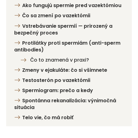
Ako fungujú spermie pred vazektómiou
Čo sa zmení po vazektómii
Vstrebávanie spermií — prirozený a
bezpečný proces
Protilátky proti spermiám (anti-sperm
antibodies)
Čo to znamená v praxi?
Zmeny v ejakuláte: čo si všimnete
Testosterón po vazektómii
Spermiogram: prečo a kedy
Spontánna rekanalizácia: výnimočná
situácia
Telo vie, čo má robiť