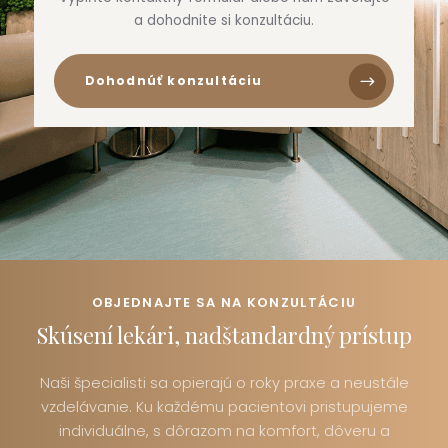
a dohodnite si konzultáciu.
Dohodnúť konzultáciu
OBJEDNAJTE SA NA KONZULTÁCIU
Skúsení lekári, nadštandardný prístup
Naši špecialisti sa opierajú o roky praxe a neustále
vzdelávanie. Ku každému pacientovi pristupujeme
individuálne, s dôrazom na komfort, dôveru a