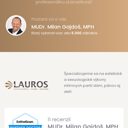
profesionálnu starostlivosť.
Postará sa o vás
MUDr. Milan Gajdoš, MPH
Ktorý vykonal viac ako
5.000
zákrokov
Špecializujeme sa na estetické
a sexuologické výkony
intímnych partií dám, pánov aj
detí.