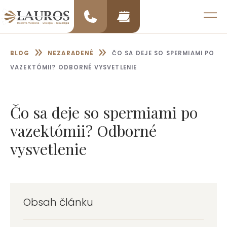
Preskočiť
na
MENU
obsah
»
»
BLOG
NEZARADENÉ
ČO SA DEJE SO SPERMIAMI PO
VAZEKTÓMII? ODBORNÉ VYSVETLENIE
Čo sa deje so spermiami po
vazektómii? Odborné
vysvetlenie
Obsah článku