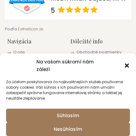
Podľa
Estheticon.sk
Navigácia
Dôležité info
O nás
Obchodné podmienky
Blog
Informácie o ochrane
Na vašom súkromí nám
osobných údajov
Pracoviská a kontakty
záleží
Zásady používania
súborov cookie (EÚ)
Za účelom poskytovania čo najkvalitnejších služieb používame
súbory cookies. Váš súhlas s ich používaním nám umožní
Kontakt
zabezpečiť správne fungovanie internetovej stránky a taktiež jej
neustále zlepšovanie.
+421 915 422 220
bratislava@lauros.sk
Súhlasím
+421 915 422 220
piestany@lauros.sk
Nesúhlasím