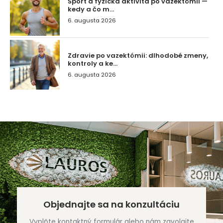
Šport a fyzická aktivita po vazektómii —
kedy a čo m...
6. augusta 2026
Zdravie po vazektómii: dlhodobé zmeny,
kontroly a ke...
6. augusta 2026
Objednajte sa na konzultáciu
Vyplňte kontaktný formulár alebo nám zavolajte