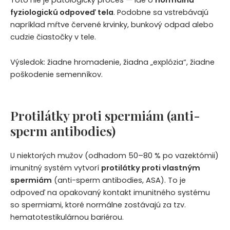
Toto nie je patologický proces — ide o
normálnu
fyziologickú odpoveď tela
. Podobne sa vstrebávajú
napríklad mŕtve červené krvinky, bunkový odpad alebo
cudzie čiastočky v tele.
Výsledok: žiadne hromadenie, žiadna „explózia“, žiadne
poškodenie semenníkov.
Protilátky proti spermiám (anti-
sperm antibodies)
U niektorých mužov (odhadom 50–80 % po vazektómii)
imunitný systém vytvorí
protilátky proti vlastným
spermiám
(anti-sperm antibodies, ASA). To je
odpoveď na opakovaný kontakt imunitného systému
so spermiami, ktoré normálne zostávajú za tzv.
hematotestikulárnou bariérou.