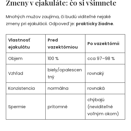
Zmeny v ejakuláte: čo si všimnete
Mnohých mužov zaujíma, či budú viditeľné nejaké
zmeny pri ejakulácii. Odpoveď je:
prakticky žiadne
.
Vlastnosť
Pred
Po vazektómii
ejakulátu
vazektómiou
Objem
100 %
cca 97–98 %
biely/opalescen
Vzhľad
rovnaký
tný
Konzistencia
normálna
rovnaká
chýbajú
Spermie
prítomné
(neviditeľné
voľným okom)