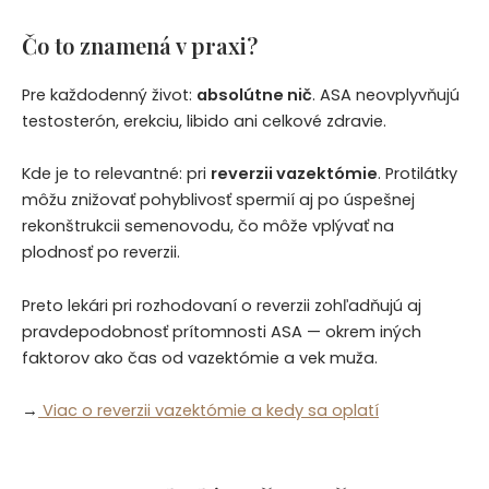
Čo to znamená v praxi?
Pre každodenný život:
absolútne nič
. ASA neovplyvňujú
testosterón, erekciu, libido ani celkové zdravie.
Kde je to relevantné: pri
reverzii vazektómie
. Protilátky
môžu znižovať pohyblivosť spermií aj po úspešnej
rekonštrukcii semenovodu, čo môže vplývať na
plodnosť po reverzii.
Preto lekári pri rozhodovaní o reverzii zohľadňujú aj
pravdepodobnosť prítomnosti ASA — okrem iných
faktorov ako čas od vazektómie a vek muža.
→
Viac o reverzii vazektómie a kedy sa oplatí