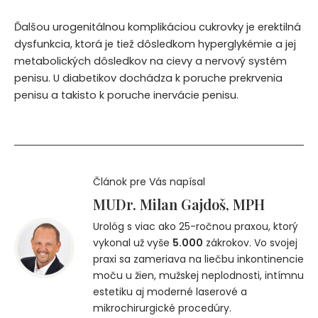
Ďalšou urogenitálnou komplikáciou cukrovky je erektilná
dysfunkcia, ktorá je tiež dôsledkom hyperglykémie a jej
metabolických dôsledkov na cievy a nervový systém
penisu. U diabetikov dochádza k poruche prekrvenia
penisu a takisto k poruche inervácie penisu.
Článok pre Vás napísal
MUDr. Milan Gajdoš, MPH
Urológ s viac ako 25-ročnou praxou, ktorý
vykonal už vyše
5.000
zákrokov. Vo svojej
praxi sa zameriava na liečbu inkontinencie
moču u žien, mužskej neplodnosti, intímnu
estetiku aj moderné laserové a
mikrochirurgické procedúry.