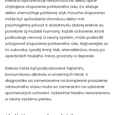
Erektilná dysfunkcia je nedostatočné alebo úplne
chýbajúce stoporenie pohlavného údu, čo sťažuje
alebo znemožňuje pohlavný styk. Porucha stoporenia
môže byt spôsobená chorobou alebo má
psychogénny pôvod. K dosiahnutiu dobrej erekcie sú
potrebné aj mužské hormóny. Každé ochorenie, ktoré
poškodzuje nervový a cievny systém, môže poškodiť
schopnosť stoporenia pohlavného údu. Najčastejšie sú
to cukrovka, vysoký krvný tlak, ateroskleróza, stavy po
operáciách hrubého čreva, prostaty a depresie.
Erekcia môže byť poškodzovaná fajčením,
konzumáciou alkoholu a omamných látok. V
diagnostike sa zameriavame na komplexné posúdenie
zdravotného stavu muža so zameraním na vylúčenie
spomenutých ochorení. Vyšetríme hladinu testosterónu
a cievny systému penisu.