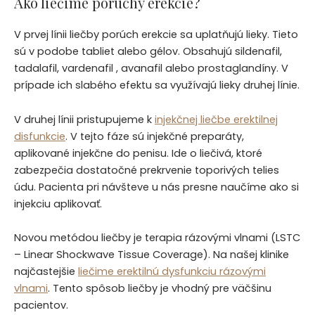
Ako liečime poruchy erekcie?
V prvej línii liečby porúch erekcie sa uplatňujú lieky. Tieto
sú v podobe tabliet alebo gélov. Obsahujú sildenafil,
tadalafil, vardenafil , avanafil alebo prostaglandíny. V
prípade ich slabého efektu sa využívajú lieky druhej línie.
V druhej línii pristupujeme k
injekčnej liečbe erektilnej
disfunkcie
. V tejto fáze sú injekčné preparáty,
aplikované injekčne do penisu. Ide o liečivá, ktoré
zabezpečia dostatočné prekrvenie toporivých telies
údu. Pacienta pri návšteve u nás presne naučíme ako si
injekciu aplikovať.
Novou metódou liečby je terapia rázovými vlnami (LSTC
– Linear Shockwave Tissue Coverage). Na našej klinike
najčastejšie
liečime erektilnú dysfunkciu rázovými
vlnami
. Tento spôsob liečby je vhodný pre väčšinu
pacientov.