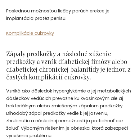
Poslednou možnosťou liečby porúch erekce je
implantácia protéz penisu.
Komplikácie cukrovky
Zápaly predkožky a následné zúženie
predkožky a vznik diabetickej fimózy alebo
diabetickej chronickej balanitídy je jednou z
častých komplikácií cukrovky.
Vzniká ako dôsledok hyperglykémie a jej metabolických
dôsledkov vedúcich prevažne ku kvasinkovým ale aj
bakteriálnym alebo zmiešaným zápalom predkožky.
Dlhodobý zápal predkožky vedie k jej jazveniu,
zhrubnutiu a následnej nemožnosti ju pretiahnuť cez
žaluď. Výborným riešením je obriezka, ktorá zabezpečí
vyriešenie problému.