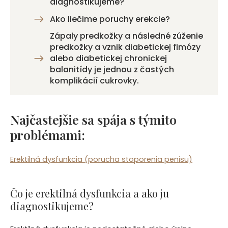
diagnostikujeme?
Ako liečime poruchy erekcie?
Zápaly predkožky a následné zúženie
predkožky a vznik diabetickej fimózy
alebo diabetickej chronickej
balanitídy je jednou z častých
komplikácií cukrovky.
Najčastejšie sa spája s týmito
problémami:
Erektilná dysfunkcia (porucha stoporenia penisu)
Čo je erektilná dysfunkcia a ako ju
diagnostikujeme?