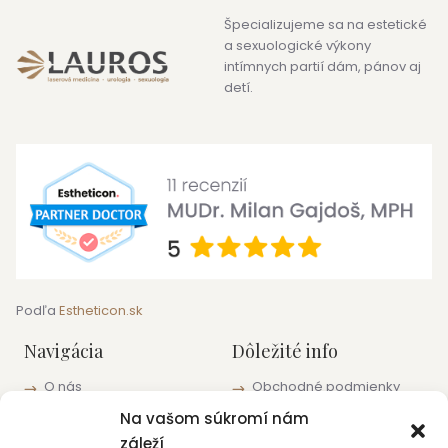
Špecializujeme sa na estetické
a sexuologické výkony
intímnych partií dám, pánov aj
detí.
Podľa
Estheticon.sk
Navigácia
Dôležité info
O nás
Obchodné podmienky
Blog
Informácie o ochrane
Na vašom súkromí nám
osobných údajov
Pracoviská a kontakty
záleží