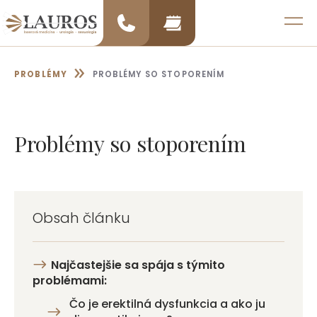
Preskočiť
na
MENU
obsah
»
PROBLÉMY
PROBLÉMY SO STOPORENÍM
Problémy so stoporením
Obsah článku
Najčastejšie sa spája s týmito
problémami:
Čo je erektilná dysfunkcia a ako ju