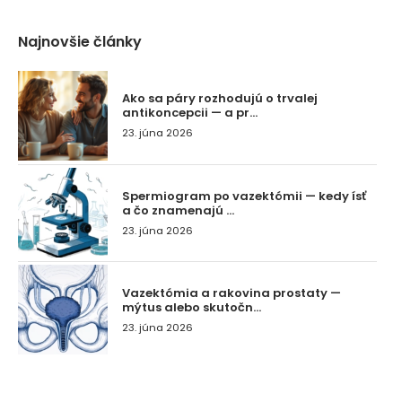
Najnovšie články
Ako sa páry rozhodujú o trvalej
antikoncepcii — a pr...
23. júna 2026
Spermiogram po vazektómii — kedy ísť
a čo znamenajú ...
23. júna 2026
Vazektómia a rakovina prostaty —
mýtus alebo skutočn...
23. júna 2026