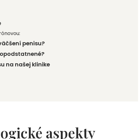
e
rónovou:
väčšení penisu?
y opodstatnené?
 na našej klinike
logické aspekty