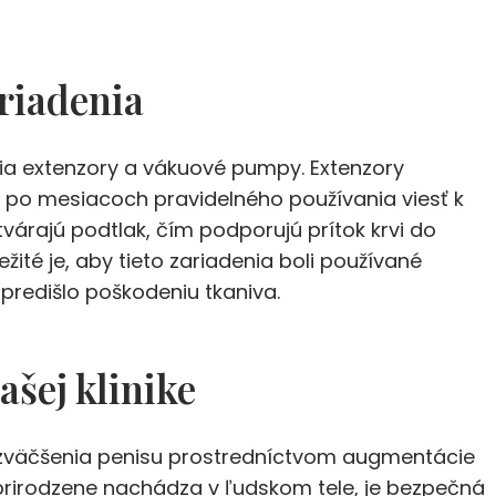
ariadenia
ia extenzory a vákuové pumpy. Extenzory
e po mesiacoch pravidelného používania viesť k
árajú podtlak, čím podporujú prítok krvi do
ité je, aby tieto zariadenia boli používané
redišlo poškodeniu tkaniva.
ašej klinike
 zväčšenia penisu prostredníctvom augmentácie
 prirodzene nachádza v ľudskom tele, je bezpečná