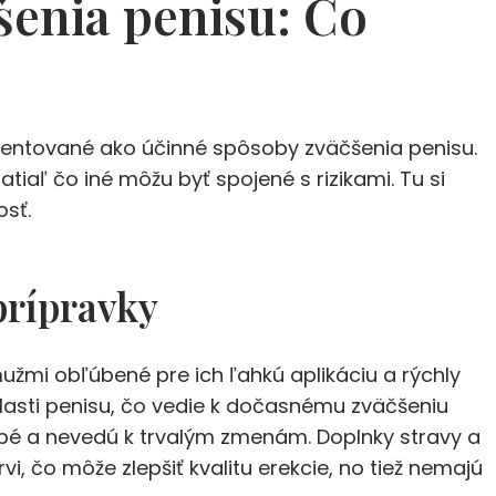
enia penisu: Čo
zentované ako účinné spôsoby zväčšenia penisu.
atiaľ čo iné môžu byť spojené s rizikami. Tu si
osť.
prípravky
užmi obľúbené pre ich ľahkú aplikáciu a rýchly
blasti penisu, čo vedie k dočasnému zväčšeniu
obé a nevedú k trvalým zmenám. Doplnky stravy a
i, čo môže zlepšiť kvalitu erekcie, no tiež nemajú