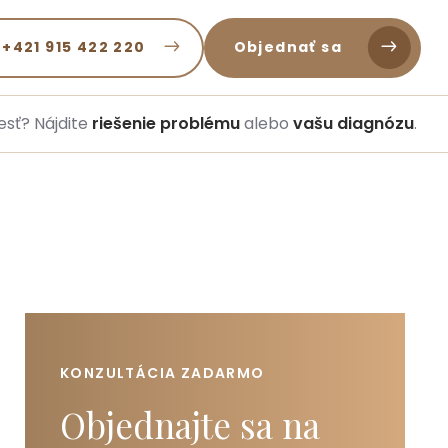
 +421 915 422 220
Objednať sa
esť? Nájdite
riešenie problému
alebo
vašu diagnózu
.
KONZULTÁCIA ZADARMO
Objednajte sa na