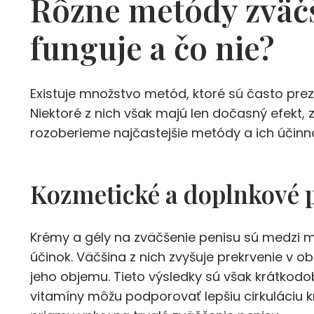
Rôzne metódy zväčš
funguje a čo nie?
Existuje množstvo metód, ktoré sú často pre
Niektoré z nich však majú len dočasný efekt, z
rozoberieme najčastejšie metódy a ich účinn
Kozmetické a doplnkové 
Krémy a gély na zväčšenie penisu sú medzi m
účinok. Väčšina z nich zvyšuje prekrvenie v o
jeho objemu. Tieto výsledky sú však krátkod
vitamíny môžu podporovať lepšiu cirkuláciu krv