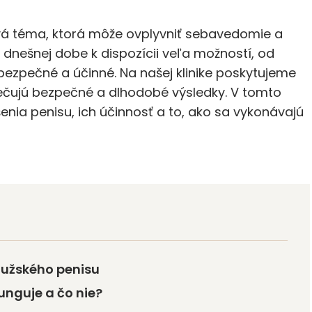
ivá téma, ktorá môže ovplyvniť sebavedomie a
v dnešnej dobe k dispozícii veľa možností, od
 bezpečné a účinné. Na našej klinike poskytujeme
ečujú bezpečné a dlhodobé výsledky. V tomto
ia penisu, ich účinnosť a to, ako sa vykonávajú
mužského penisu
unguje a čo nie?