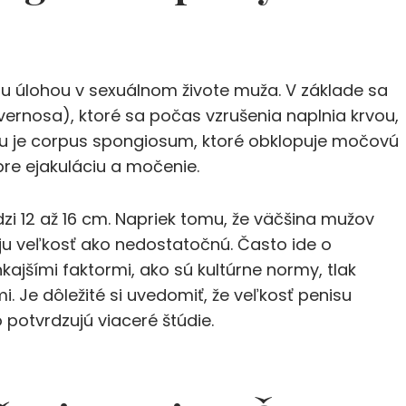
vou úlohou v sexuálnom živote muža. V základe sa
vernosa), ktoré sa počas vzrušenia naplnia krvou,
ou je corpus spongiosum, ktoré obklopuje močovú
re ejakuláciu a močenie.
zi 12 až 16 cm. Napriek tomu, že väčšina mužov
u veľkosť ako nedostatočnú. Často ide o
kajšími faktormi, ako sú kultúrne normy, tlak
 Je dôležité si uvedomiť, že veľkosť penisu
potvrdzujú viaceré štúdie.