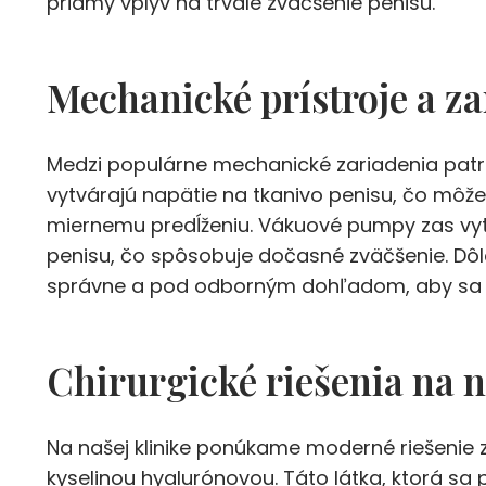
priamy vplyv na trvalé zväčšenie penisu.
Mechanické prístroje a z
Medzi populárne mechanické zariadenia patr
vytvárajú napätie na tkanivo penisu, čo môž
miernemu predĺženiu. Vákuové pumpy zas vytv
penisu, čo spôsobuje dočasné zväčšenie. Dôlež
správne a pod odborným dohľadom, aby sa p
Chirurgické riešenia na n
Na našej klinike ponúkame moderné riešenie
kyselinou hyalurónovou. Táto látka, ktorá sa