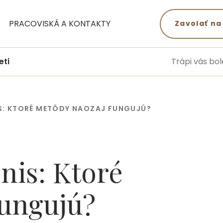
PRACOVISKÁ A KONTAKTY
Zavolať na
eti
Trápi vás bol
IS: KTORÉ METÓDY NAOZAJ FUNGUJÚ?
enis: Ktoré
fungujú?