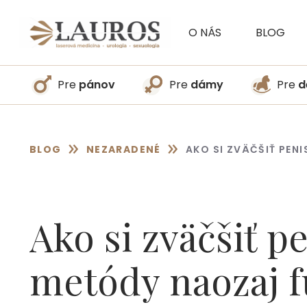
Preskočiť
na
O NÁS
BLOG
obsah
Pre
pánov
Pre
dámy
Pre
d
»
»
BLOG
NEZARADENÉ
AKO SI ZVÄČŠIŤ PEN
Ako si zväčšiť p
metódy naozaj 