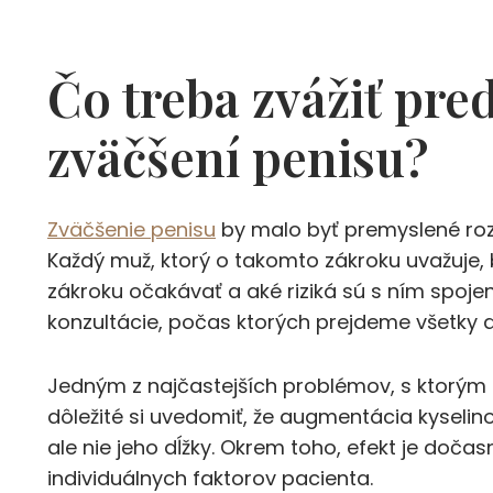
Čo treba zvážiť pr
zväčšení penisu?
Zväčšenie penisu
by malo byť premyslené rozh
Každý muž, ktorý o takomto zákroku uvažuje,
zákroku očakávať a aké riziká sú s ním spojen
konzultácie, počas ktorých prejdeme všetky 
Jedným z najčastejších problémov, s ktorým 
dôležité si uvedomiť, že augmentácia kyselin
ale nie jeho dĺžky. Okrem toho, efekt je dočasn
individuálnych faktorov pacienta.