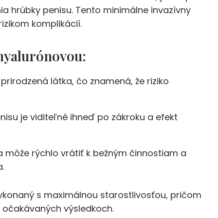
ia hrúbky penisu. Tento minimálne invazívny
izikom komplikácií.
hyalurónovou:
u prirodzená látka, čo znamená, že riziko
nisu je viditeľné ihneď po zákroku a efekt
sa môže rýchlo vrátiť k bežným činnostiam a
.
vykonaný s maximálnou starostlivosťou, pričom
a očakávaných výsledkoch.