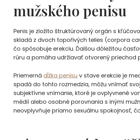
mužského penisu
Penis je zložito štruktúrovaný orgán s kľúčo
skladá z dvoch topořivých telies (corpora ca
čo spôsobuje erekciu. Ďalšou dôležitou časť
rúru a pomáha udržiavať otvorený priechod p
Priemerná
dĺžka penisu
v stave erekcie je med
spadá do tohto rozmedzia, môžu vnímať svoj
subjektívne vnímanie, ktoré je ovplyvnené von
médií alebo osobné porovnania s inými mužmi.
neovplyvňuje priamo sexuálnu spokojnosť, čo 