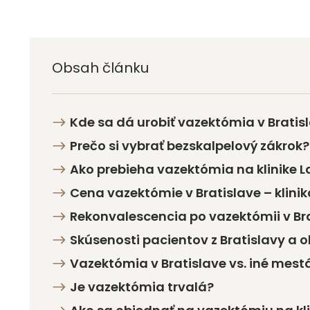
Obsah článku
Kde sa dá urobiť vazektómia v Bratis
Prečo si vybrať bezskalpelový zákrok?
Ako prebieha vazektómia na klinike L
Cena vazektómie v Bratislave – klinik
Rekonvalescencia po vazektómii v Br
Skúsenosti pacientov z Bratislavy a o
Vazektómia v Bratislave vs. iné mest
Je vazektómia trvalá?