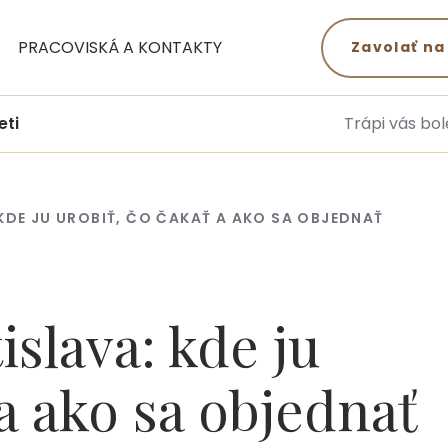
PRACOVISKÁ A KONTAKTY
Zavolať na
eti
Trápi vás bol
KDE JU UROBIŤ, ČO ČAKAŤ A AKO SA OBJEDNAŤ
slava: kde ju
 a ako sa objednať