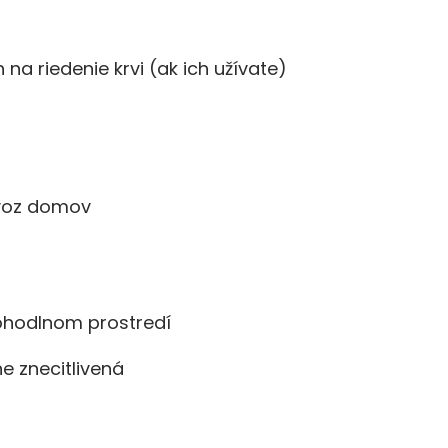
na riedenie krvi (ak ich užívate)
dvoz domov
 pohodlnom prostredí
e znecitlivená