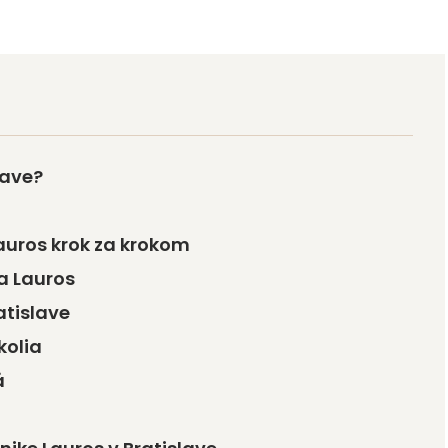
lave?
auros krok za krokom
a Lauros
atislave
kolia
á