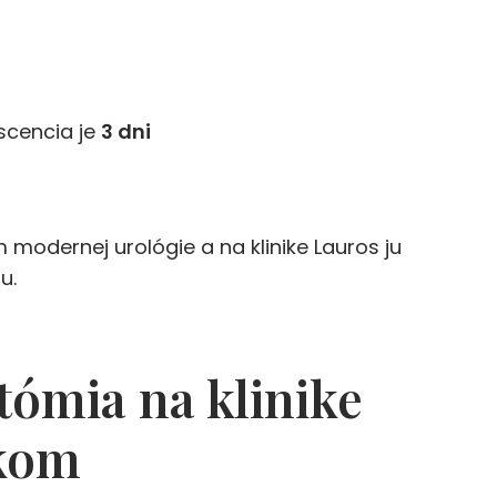
scencia je
3 dni
odernej urológie a na klinike Lauros ju
u.
tómia na klinike
okom