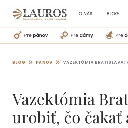
Preskočiť
na
O NÁS
BLOG
obsah
Pre
pánov
Pre
dámy
Pre
d
»
»
BLOG
PÁNOV
VAZEKTÓMIA BRATISLAVA: 
Vazektómia Brati
urobiť, čo čakať