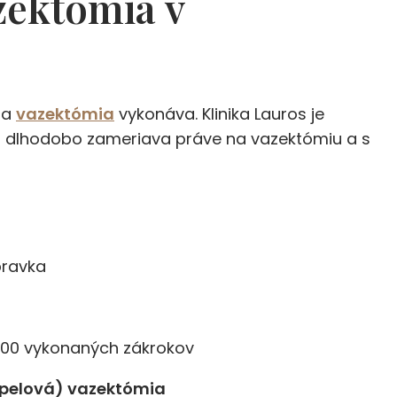
zektómia v
 sa
vazektómia
vykonáva. Klinika Lauros je
 sa dlhodobo zameriava práve na vazektómiu a s
bravka
 000 vykonaných zákrokov
lpelová) vazektómia