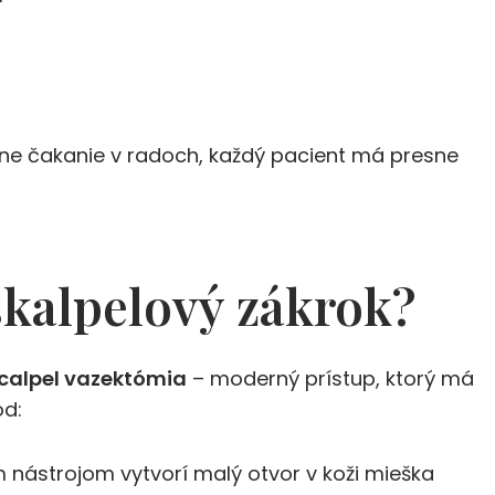
dne čakanie v radoch, každý pacient má presne
skalpelový zákrok?
calpel vazektómia
– moderný prístup, ktorý má
od:
 nástrojom vytvorí malý otvor v koži mieška