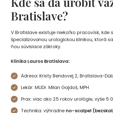
Kde sa dá urobiť va
Bratislave?
V Bratislave existuje niekoľko pracovísk, kde
špecializovanou urologickou klinikou, ktorá
ňou súvisiace zákroky.
Klinika Lauros Bratislava:
Adresa: Kristy Bendovej 2, Bratislava-Dú
Lekár: MUDr. Milan Gajdoš, MPH
Prax: viac ako 25 rokov urológie, vyše 5
Technika: výhradne
no-scalpel (bezska