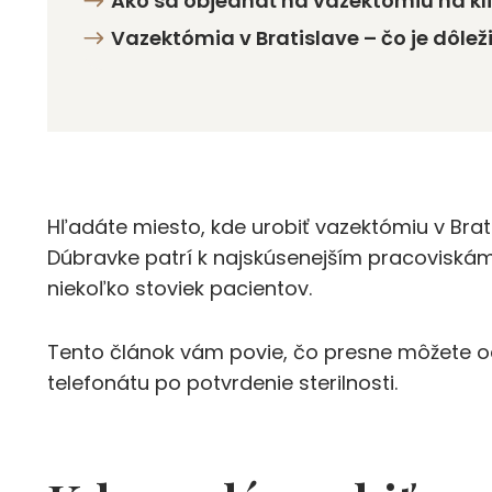
Ako sa objednať na vazektómiu na kli
Vazektómia v Bratislave – čo je dôlež
Hľadáte miesto, kde urobiť vazektómiu v Bratis
Dúbravke patrí k najskúsenejším pracoviskám
niekoľko stoviek pacientov.
Tento článok vám povie, čo presne môžete od
telefonátu po potvrdenie sterilnosti.