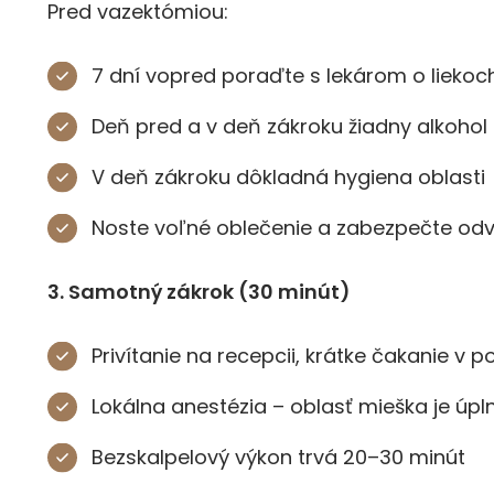
Pred vazektómiou:
7 dní vopred poraďte s lekárom o liekoch 
Deň pred a v deň zákroku žiadny alkohol
V deň zákroku dôkladná hygiena oblasti
Noste voľné oblečenie a zabezpečte o
3. Samotný zákrok (30 minút)
Privítanie na recepcii, krátke čakanie v
Lokálna anestézia – oblasť mieška je úpln
Bezskalpelový výkon trvá 20–30 minút