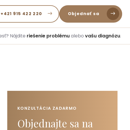
 +421 915 422 220
Objednať sa
esť? Nájdite
riešenie problému
alebo
vašu diagnózu
.
KONZULTÁCIA ZADARMO
Objednajte sa na