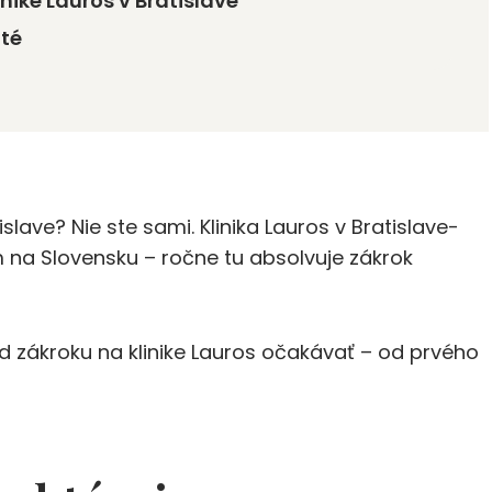
nike Lauros v Bratislave
ité
lave? Nie ste sami. Klinika Lauros v Bratislave-
 na Slovensku – ročne tu absolvuje zákrok
 zákroku na klinike Lauros očakávať – od prvého