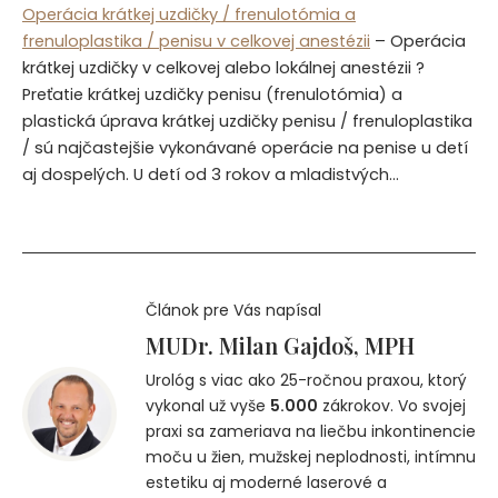
Operácia krátkej uzdičky / frenulotómia a
frenuloplastika / penisu v celkovej anestézii
– Operácia
krátkej uzdičky v celkovej alebo lokálnej anestézii ?
Preťatie krátkej uzdičky penisu (frenulotómia) a
plastická úprava krátkej uzdičky penisu / frenuloplastika
/ sú najčastejšie vykonávané operácie na penise u detí
aj dospelých. U detí od 3 rokov a mladistvých…
Článok pre Vás napísal
MUDr. Milan Gajdoš, MPH
Urológ s viac ako 25-ročnou praxou, ktorý
vykonal už vyše
5.000
zákrokov. Vo svojej
praxi sa zameriava na liečbu inkontinencie
moču u žien, mužskej neplodnosti, intímnu
estetiku aj moderné laserové a