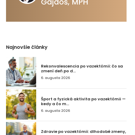
Gajdoš, MPH
Najnovšie články
Rekonvalescencia po vazektómii: čo sa
zmení deň po d...
6. augusta 2026
Šport a fyzická aktivita po vazektómii —
kedy a čo m...
6. augusta 2026
Zdravie po vazektómii: dlhodobé zmeny,