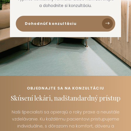
a dohodnite si konzultáciu.
Dohodnúť konzultáciu
OBJEDNAJTE SA NA KONZULTÁCIU
Skúsení lekári, nadštandardný prístup
Naši špecialisti sa opierajú o roky praxe a neustále
vzdelávanie. Ku každému pacientovi pristupujeme
individuálne, s dôrazom na komfort, dôveru a