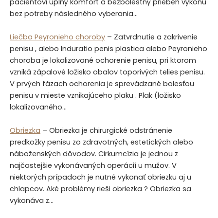
pacientovi úplný komfort a bezbolestný priebeh výkonu
bez potreby následného vyberania…
Liečba Peyronieho choroby
– Zatvrdnutie a zakrivenie
penisu , alebo Induratio penis plastica alebo Peyronieho
choroba je lokalizované ochorenie penisu, pri ktorom
vzniká zápalové ložisko obalov toporivých telies penisu.
V prvých fázach ochorenia je sprevádzané bolesťou
penisu v mieste vznikajúceho plaku . Plak (ložisko
lokalizovaného…
Obriezka
– Obriezka je chirurgické odstránenie
predkožky penisu zo zdravotných, estetických alebo
náboženských dôvodov. Cirkumcízia je jednou z
najčastejšie vykonávaných operácií u mužov. V
niektorých prípadoch je nutné vykonať obriezku aj u
chlapcov. Aké problémy rieši obriezka ? Obriezka sa
vykonáva z…