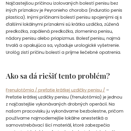
Najčastejšou príčinou izolovaných bolestí penisu bez
iných príznakov je Peyronieho choroba (induratio penis
plastica). Inými príčinami bolestí penisu spojenými aj s
ďalšími lokálnymi príznakmi sú krátka uzdička, zúžená
predkožka, zapálená predkožka, zlomenina penisu,
nádory penisu alebo priapizmus. Bolesť penisu, najmä
trvalá a opakujúca sa, vyžaduje urologické vyšetrenie.
Urológ zistí príčinu bolestí a príjme liečebné opatrenia.
Ako sa dá riešiť tento problém?
Frenulotómia / preťatie krátkej uzdičky penisu /
–
Preťatie krátkej uzdičky penisu (frenulotómia) je jednou
z najčastejšie vykonávaných drobných operácií. Na
našom pracovisku ju vykonávame bezbolestne, pričom
používame najmodernejšie lokálne anestetiká a
samovstrebávací šicí materiál, ktoré zabezpečia