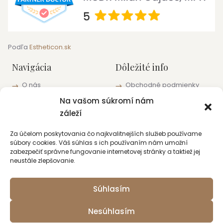
Podľa
Estheticon.sk
Navigácia
Dôležité info
O nás
Obchodné podmienky
Blog
Informácie o ochrane
Na vašom súkromí nám
osobných údajov
Pracoviská a kontakty
záleží
Zásady používania
súborov cookie (EÚ)
Za účelom poskytovania čo najkvalitnejších služieb používame
súbory cookies. Váš súhlas s ich používaním nám umožní
Kontakt
zabezpečiť správne fungovanie internetovej stránky a taktiež jej
neustále zlepšovanie.
+421 915 422 220
bratislava@lauros.sk
Súhlasím
+421 915 422 220
piestany@lauros.sk
Nesúhlasím