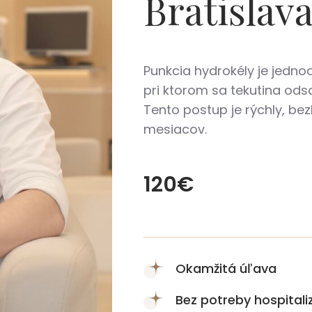
Bratislava
Punkcia hydrokély je jedn
pri ktorom sa tekutina ods
Tento postup je rýchly, be
mesiacov.
120€
Okamžitá úľava
Bez potreby hospitali