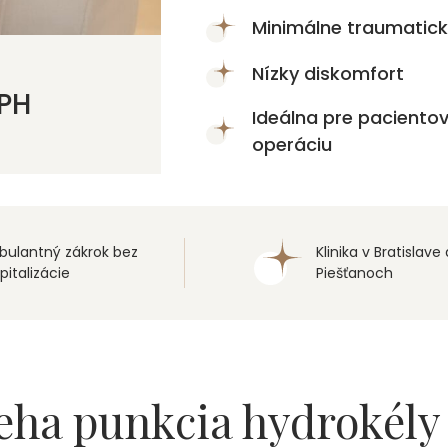
Minimálne traumatic
Nízky diskomfort
MPH
Ideálna pre paciento
operáciu
ulantný zákrok bez
Klinika v Bratislave 
pitalizácie
Piešťanoch
eha punkcia hydrokél