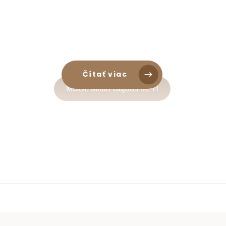
Čítať viac
MUDr. Milan Gajdoš MPH