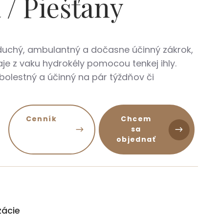
 / Piešťany
oduchý, ambulantný a dočasne účinný zákrok,
aje z vaku hydrokély pomocou tenkej ihly.
zbolestný a účinný na pár týždňov či
Cenník
Chcem
sa
objednať
zácie