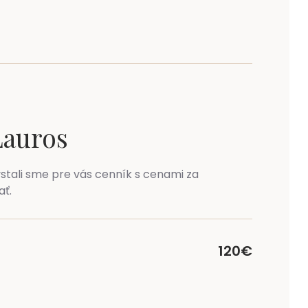
Lauros
ystali sme pre vás cenník s cenami za
ať.
120€