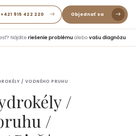
 +421 915 422 220
Objednať sa
esť? Nájdite
riešenie problému
alebo
vašu diagnózu
.
DROKÉLY / VODNÉHO PRUHU
ydrokély /
pruhu /