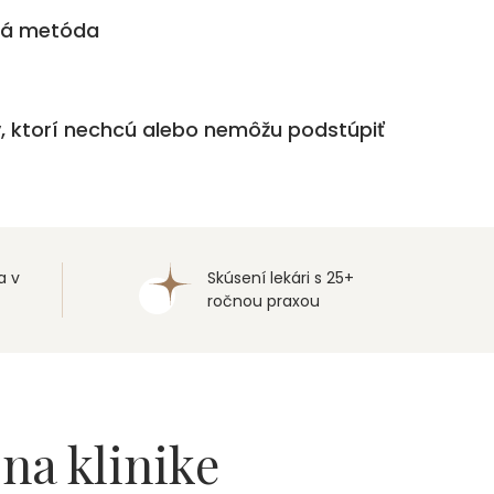
ká metóda
v, ktorí nechcú alebo nemôžu podstúpiť
a v
Skúsení lekári s 25+
ročnou praxou
y
na klinike