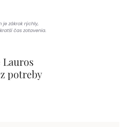
je zákrok rýchly,
ratší čas zotavenia.
e Lauros
z potreby