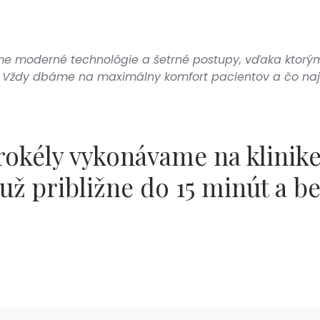
me moderné technológie a šetrné postupy, vďaka ktorým 
 Vždy dbáme na maximálny komfort pacientov a čo najk
rokély vykonávame na klinik
už približne do
15 minút
a
be